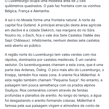
O Luxemburgo ocupa uma modesta área de 2.586
quilómetros quadrados. O país faz fronteira com os vizinhos
Bélgica, França e Alemanha.
A sul o rio Mosela forma uma fronteira natural. A norte da
capital fica Gutland. A principal atracção desta área agrícola
em declive é a cidade Diekirch, nas margens do rio Sûre.
Noutro rio, o Eisch, fica o vale dos Sete Castelos (Vallée des
Sept Châteaux). Infelizmente, nenhum destes sete castelos
está aberto ao público.
A região norte do Luxemburgo tem vales verdes com rios
rápidos, dominados por castelos medievais. É um cenário
sedutor. Os luxemburgueses chamam a esta zona, que é uma
parte das Ardenas, Ösling. O pico mais alto do Luxemburgo, o
Kneipp, também fica nesta zona. A oriente fica Müllerthal. A
esta região também chamam "Pequena Suiça". No entanto, a
paisagem tem pouca semelhança com os prados alpinos
Ssuíiços. Rios centenários correm através de fendas
profundas e planaltos de arenito. Ao longo do tempo, a água
foi desgastando o arenito formando colunas. Müllerthal é
famosa pela sua paisagem virgem e atmosfera de conto de