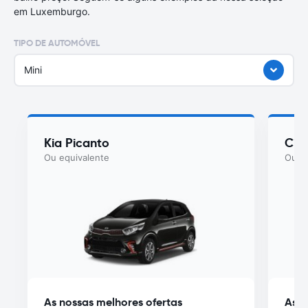
em Luxemburgo.
TIPO DE AUTOMÓVEL
Mini
Kia Picanto
Cit
Ou equivalente
Ou eq
As nossas melhores ofertas
As n