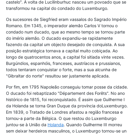
castelo". À volta de Lucilinburhuc nasceu um povoado que se
transformou na capital do condado do Luxemburgo.
Os sucesores de Siegfried eram vassalos do Sagrado Império
Romano. Em 1345, o imperador alemão Carlos V tornou o
condado num ducado, que ao mesmo tempo se tornou parte
do imério alemão. O ducado expandiu-se rapidamente
fazendo da capital um objecto desejado de conquista. A sua
posição estratégica tornava a capital muito cobiçada. Ao
longo de quatrocentos anos, a capital foi sitiada vinte vezes.
Burgúndios, espanhóis, franceses, austríacos e prussianos,
todos tentaram conquistar o forte, mas a sua alcunha de
"Gibraltar do norte" resultou ser justamente aplicada.
Por fim, em 1795 Napoleão conseguiu tomar posse da cidade.
O ducado foi rebaptizado "Département des Forêts". No ano
histórico de 1815, foi reconquistado. É assim que Guilherme I
da Holanda se torna Gran Duque da província doLuxemburgo.
Em 1839, o Tratado de Londres afastou a região francesa e
tornou-a parte da Bélgica. O que restou do Luxemburgo
juntou-se à União da
Holanda
. Quando Guilherme III morreu
sem deixar herdeiros masculinos, o Luxemburgo tornou-se un