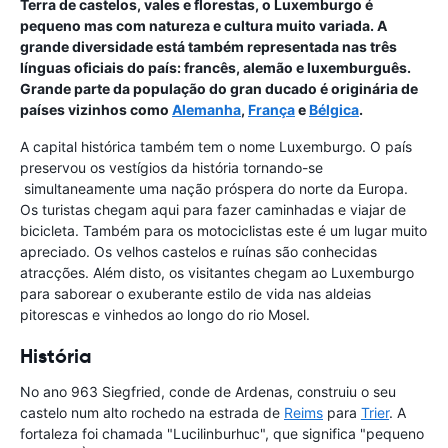
Terra de castelos, vales e florestas, o Luxemburgo é
pequeno mas com natureza e cultura muito variada. A
grande diversidade está também representada nas três
línguas oficiais do país: francês, alemão e luxemburguês.
Grande parte da população do gran ducado é originária de
países vizinhos como
Alemanha
,
França
e
Bélgica
.
A capital histórica também tem o nome Luxemburgo. O país
preservou os vestígios da história tornando-se
simultaneamente uma nação próspera do norte da Europa.
Os turistas chegam aqui para fazer caminhadas e viajar de
bicicleta. Também para os motociclistas este é um lugar muito
apreciado. Os velhos castelos e ruínas são conhecidas
atracções. Além disto, os visitantes chegam ao Luxemburgo
para saborear o exuberante estilo de vida nas aldeias
pitorescas e vinhedos ao longo do rio Mosel.
História
No ano 963 Siegfried, conde de Ardenas, construiu o seu
castelo num alto rochedo na estrada de
Reims
para
Trier
. A
fortaleza foi chamada "Lucilinburhuc", que significa "pequeno