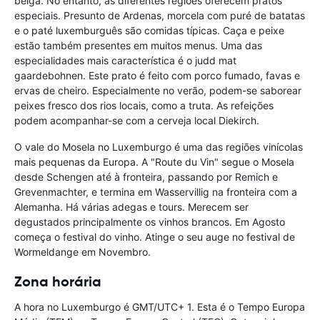
belga. No entanto, as diferentes regiões oferecem pratos
especiais. Presunto de Ardenas, morcela com puré de batatas
e o paté luxemburguês são comidas típicas. Caça e peixe
estão também presentes em muitos menus. Uma das
especialidades mais característica é o judd mat
gaardebohnen. Este prato é feito com porco fumado, favas e
ervas de cheiro. Especialmente no verão, podem-se saborear
peixes fresco dos rios locais, como a truta. As refeições
podem acompanhar-se com a cerveja local Diekirch.
O vale do Mosela no Luxemburgo é uma das regiões vinícolas
mais pequenas da Europa. A "Route du Vin" segue o Mosela
desde Schengen até à fronteira, passando por Remich e
Grevenmachter, e termina em Wasservillig na fronteira com a
Alemanha. Há várias adegas e tours. Merecem ser
degustados principalmente os vinhos brancos. Em Agosto
começa o festival do vinho. Atinge o seu auge no festival de
Wormeldange em Novembro.
Zona horária
A hora no Luxemburgo é GMT/UTC+ 1. Esta é o Tempo Europa