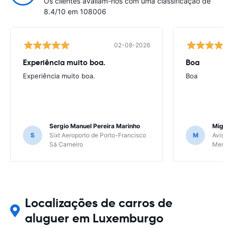
Os clientes avaliam-nos com uma classificação de
8.4/10 em 108006
02-08-2026
Experiência muito boa.
Boa
Experiência muito boa.
Boa
Sergio Manuel Pereira Marinho
Migu
S
Sixt Aeroporto de Porto-Francisco
M
Avis 
Sá Carneiro
Meri
Localizações de carros de
aluguer em Luxemburgo