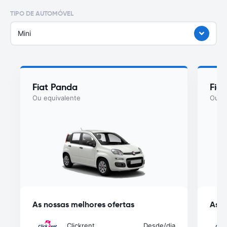
TIPO DE AUTOMÓVEL
Mini
Fiat Panda
Fiat
Ou equivalente
Ou eq
As nossas melhores ofertas
As n
Clickrent
Desde
/dia