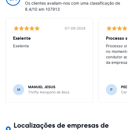
Os clientes avaliam-nos com uma classificação de
8.4/10 em 107913
07-09-2024
Exelente
Exelente
Processo simp
no momento d
condutor adi
da empresa p
MANUEL JESUS
PED
M
P
Thrifty Aeroporto de Ibiza
Centa
Localizações de empresas de