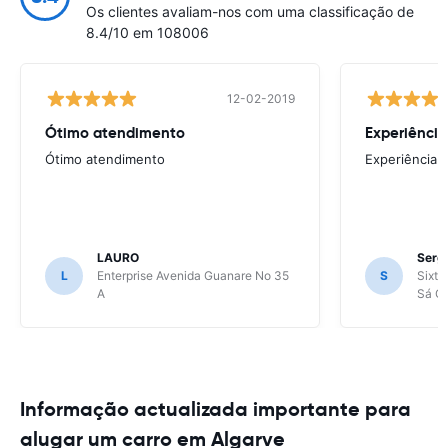
Os clientes avaliam-nos com uma classificação de
8.4/10 em 108006
12-02-2019
Ótimo atendimento
Experiência
Ótimo atendimento
Experiência 
LAURO
Sergi
L
Enterprise Avenida Guanare No 35
S
Sixt 
A
Sá Ca
Informação actualizada importante para
alugar um carro em Algarve