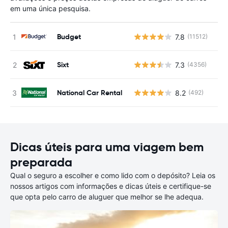
em uma única pesquisa.
Budget
7.8
(11512)
N
Sixt
7.3
(4356)
N
National Car Rental
8.2
(492)
N
Dicas úteis para uma viagem bem
preparada
Qual o seguro a escolher e como lido com o depósito? Leia os
nossos artigos com informações e dicas úteis e certifique-se
que opta pelo carro de aluguer que melhor se lhe adequa.