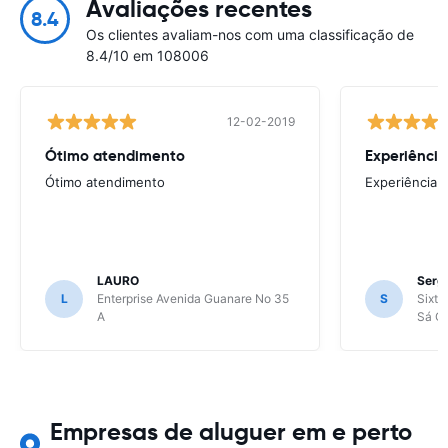
Avaliações recentes
8.4
Os clientes avaliam-nos com uma classificação de
8.4/10 em 108006
12-02-2019
Ótimo atendimento
Experiência
Ótimo atendimento
Experiência 
LAURO
Sergi
L
Enterprise Avenida Guanare No 35
S
Sixt 
A
Sá Ca
Empresas de aluguer em e perto