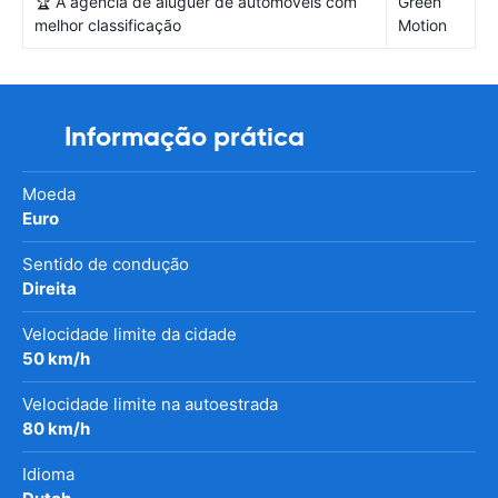
🏆 A agência de aluguer de automóveis com
Green
melhor classificação
Motion
Informação prática
Moeda
Euro
Sentido de condução
Direita
Velocidade limite da cidade
50 km/h
Velocidade limite na autoestrada
80 km/h
Idioma