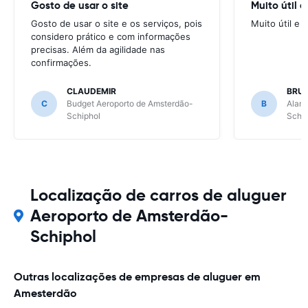
Gosto de usar o site
Muito útil e
Gosto de usar o site e os serviços, pois
Muito útil e a
considero prático e com informações
precisas. Além da agilidade nas
confirmações.
CLAUDEMIR
BRU
C
Budget Aeroporto de Amsterdão-
B
Alamo
Schiphol
Schip
Localização de carros de aluguer
Aeroporto de Amsterdão-
Schiphol
Outras localizações de empresas de aluguer em
Amesterdão