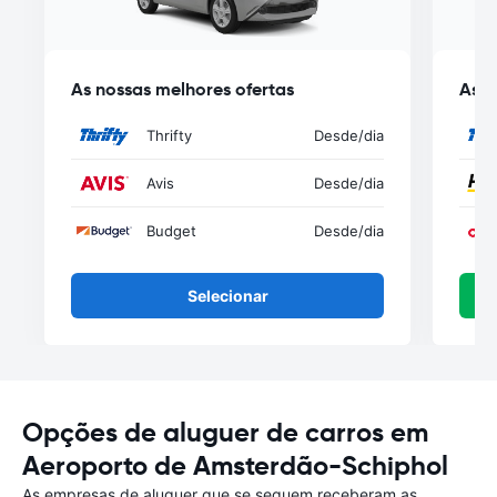
As nossas melhores ofertas
As n
Thrifty
Desde
/dia
Avis
Desde
/dia
Budget
Desde
/dia
Selecionar
Opções de aluguer de carros em
Aeroporto de Amsterdão-Schiphol
As empresas de aluguer que se seguem receberam as