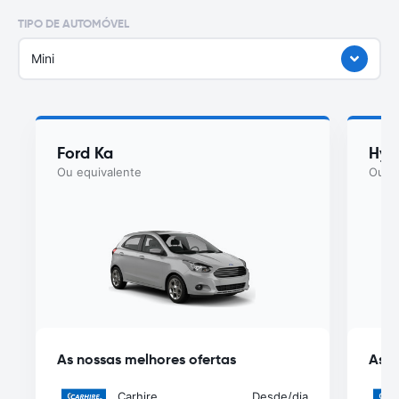
TIPO DE AUTOMÓVEL
Mini
Ford Ka
Hyu
Ou equivalente
Ou eq
As nossas melhores ofertas
As n
Carhire
Desde
/dia