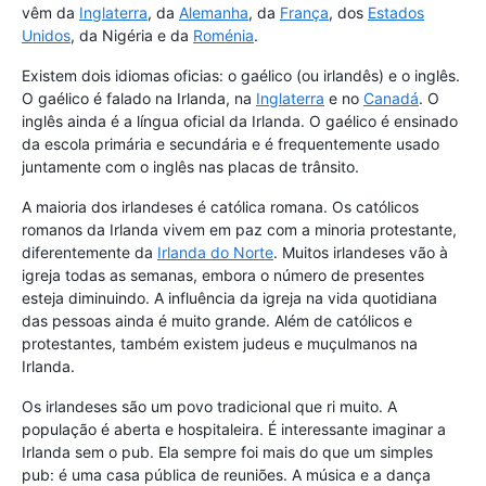
vêm da
Inglaterra
, da
Alemanha
, da
França
, dos
Estados
Unidos
, da Nigéria e da
Roménia
.
Existem dois idiomas oficias: o gaélico (ou irlandês) e o inglês.
O gaélico é falado na Irlanda, na
Inglaterra
e no
Canadá
. O
inglês ainda é a língua oficial da Irlanda. O gaélico é ensinado
da escola primária e secundária e é frequentemente usado
juntamente com o inglês nas placas de trânsito.
A maioria dos irlandeses é católica romana. Os católicos
romanos da Irlanda vivem em paz com a minoria protestante,
diferentemente da
Irlanda do Norte
. Muitos irlandeses vão à
igreja todas as semanas, embora o número de presentes
esteja diminuindo. A influência da igreja na vida quotidiana
das pessoas ainda é muito grande. Além de católicos e
protestantes, também existem judeus e muçulmanos na
Irlanda.
Os irlandeses são um povo tradicional que ri muito. A
população é aberta e hospitaleira. É interessante imaginar a
Irlanda sem o pub. Ela sempre foi mais do que um simples
pub: é uma casa pública de reuniões. A música e a dança