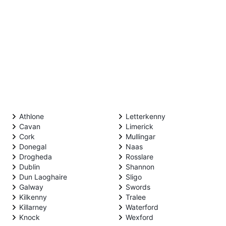
Athlone
Letterkenny
Cavan
Limerick
Cork
Mullingar
Donegal
Naas
Drogheda
Rosslare
Dublin
Shannon
Dun Laoghaire
Sligo
Galway
Swords
Kilkenny
Tralee
Killarney
Waterford
Knock
Wexford