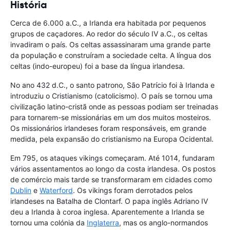
História
Cerca de 6.000 a.C., a Irlanda era habitada por pequenos
grupos de caçadores. Ao redor do século IV a.C., os celtas
invadiram o país. Os celtas assassinaram uma grande parte
da população e construíram a sociedade celta. A língua dos
celtas (indo-europeu) foi a base da língua irlandesa.
No ano 432 d.C., o santo patrono, São Patrício foi à Irlanda e
introduziu o Cristianismo (catolicismo). O país se tornou uma
civilização latino-cristã onde as pessoas podiam ser treinadas
para tornarem-se missionárias em um dos muitos mosteiros.
Os missionários irlandeses foram responsáveis, em grande
medida, pela expansão do cristianismo na Europa Ocidental.
Em 795, os ataques vikings começaram. Até 1014, fundaram
vários assentamentos ao longo da costa irlandesa. Os postos
de comércio mais tarde se transformaram em cidades como
Dublin
e
Waterford
. Os vikings foram derrotados pelos
irlandeses na Batalha de Clontarf. O papa inglês Adriano IV
deu a Irlanda à coroa inglesa. Aparentemente a Irlanda se
tornou uma colónia da
Inglaterra
, mas os anglo-normandos