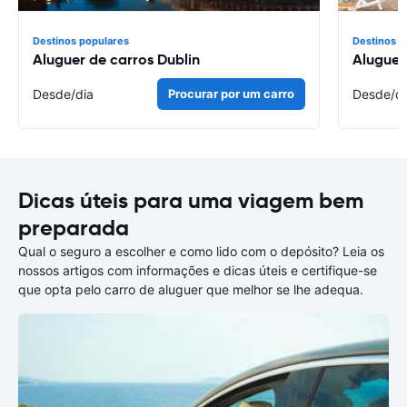
Destinos populares
Destinos p
Aluguer de carros Dublin
Aluguer
Desde
/dia
Procurar por um carro
Desde
/d
Dicas úteis para uma viagem bem
preparada
Qual o seguro a escolher e como lido com o depósito? Leia os
nossos artigos com informações e dicas úteis e certifique-se
que opta pelo carro de aluguer que melhor se lhe adequa.