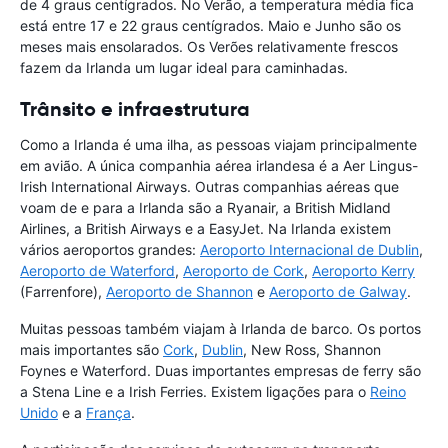
de 4 graus centígrados. No Verão, a temperatura média fica
está entre 17 e 22 graus centígrados. Maio e Junho são os
meses mais ensolarados. Os Verões relativamente frescos
fazem da Irlanda um lugar ideal para caminhadas.
Trânsito e infraestrutura
Como a Irlanda é uma ilha, as pessoas viajam principalmente
em avião. A única companhia aérea irlandesa é a Aer Lingus-
Irish International Airways. Outras companhias aéreas que
voam de e para a Irlanda são a Ryanair, a British Midland
Airlines, a British Airways e a EasyJet. Na Irlanda existem
vários aeroportos grandes:
Aeroporto Internacional de Dublin
,
Aeroporto de Waterford
,
Aeroporto de Cork
,
Aeroporto Kerry
(Farrenfore),
Aeroporto de Shannon
e
Aeroporto de Galway
.
Muitas pessoas também viajam à Irlanda de barco. Os portos
mais importantes são
Cork
,
Dublin
, New Ross, Shannon
Foynes e Waterford. Duas importantes empresas de ferry são
a Stena Line e a Irish Ferries. Existem ligações para o
Reino
Unido
e a
França
.