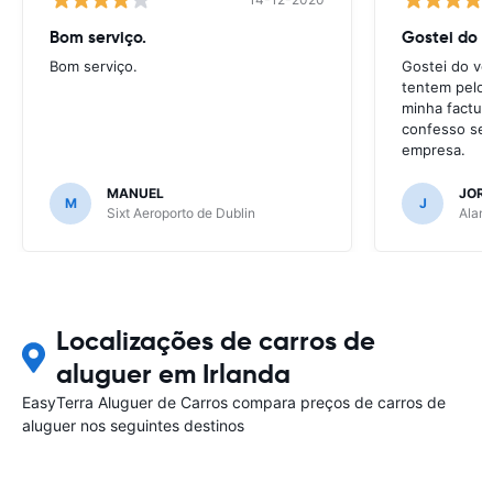
Bom serviço.
Gostei do v
Bom serviço.
Gostei do vos
tentem pelo 
minha factur
confesso sen
empresa.
MANUEL
JOR
M
J
Sixt Aeroporto de Dublin
Alamo
Localizações de carros de
aluguer em Irlanda
EasyTerra Aluguer de Carros compara preços de carros de
aluguer nos seguintes destinos