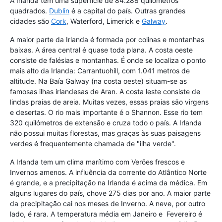
A Irlanda tem uma superfície de 84.288 quilómetros
quadrados.
Dublin
é a capital do país. Outras grandes
cidades são
Cork
, Waterford, Limerick e
Galway
.
A maior parte da Irlanda é formada por colinas e montanhas
baixas. A área central é quase toda plana. A costa oeste
consiste de falésias e montanhas. É onde se localiza o ponto
mais alto da Irlanda: Carrantuohill, com 1.041 metros de
altitude. Na Baía Galway (na costa oeste) situam-se as
famosas ilhas irlandesas de Aran. A costa leste consiste de
lindas praias de areia. Muitas vezes, essas praias são virgens
e desertas. O rio mais importante é o Shannon. Esse rio tem
320 quilómetros de extensão e cruza todo o país. A Irlanda
não possui muitas florestas, mas graças às suas paisagens
verdes é frequentemente chamada de "ilha verde".
A Irlanda tem um clima marítimo com Verões frescos e
Invernos amenos. A influência da corrente do Atlântico Norte
é grande, e a precipitação na Irlanda é acima da médica. Em
alguns lugares do país, chove 275 dias por ano. A maior parte
da precipitação cai nos meses de Inverno. A neve, por outro
lado, é rara. A temperatura média em Janeiro e Fevereiro é