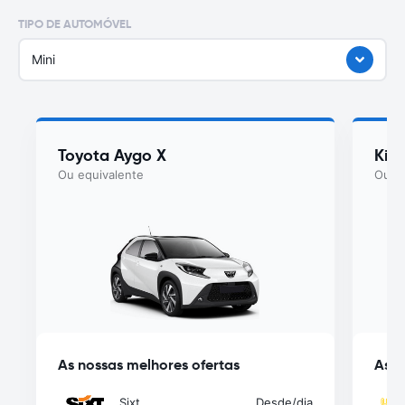
TIPO DE AUTOMÓVEL
Mini
Toyota Aygo X
Kia
Ou equivalente
Ou eq
As nossas melhores ofertas
As n
Sixt
Desde
/dia