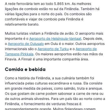
A rede ferroviária tem ao todo 5.865 km. As melhores
ligações de comboio estão no sul da Finlândia. Também há
várias ligações para o norte do país. Os comboios são
confortáveis e viajar de comboio pela Finlândia é
relativamente barato.
Muitos turistas visitam a Finlândia de avião. O aeroporto mais
importante é o
Aeroporto de Helsínquia-Vantaat
. Depois dele,
o
Aeroporto de Oulusalo
em Oulu é o maior. Outros aeroportos
internacionais são o
Aeroporto de Turku
e o
Aeroporto de
Tampere-Pirkkala
. Os maiores aeroportos estão nas mãos da
Finavia. A Finnair é uma importante companhia área.
Comida e bebida
Como a história da Finlândia, a sua culinária também foi
influenciada pelas culturas escandinava e russa. Ela consiste
em grande medida de peixes, como salmão, truta e arenque.
Os que gostam de carne podem saborear a carne de rena ou
de outros animais silvestres. Para um país tão ao norte como a
Finlândia, o fornecimento de verduras frescas é
surpreendentemente grande. Muitos finlandeses comem