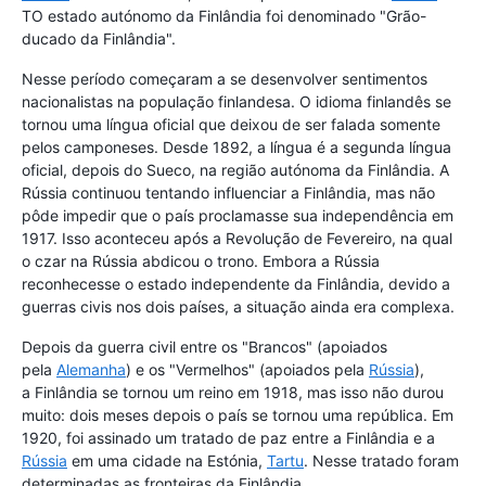
TO estado autónomo da Finlândia foi denominado "Grão-
ducado da Finlândia".
Nesse período começaram a se desenvolver sentimentos
nacionalistas na população finlandesa. O idioma finlandês se
tornou uma língua oficial que deixou de ser falada somente
pelos camponeses. Desde 1892, a língua é a segunda língua
oficial, depois do Sueco, na região autónoma da Finlândia. A
Rússia continuou tentando influenciar a Finlândia, mas não
pôde impedir que o país proclamasse sua independência em
1917. Isso aconteceu após a Revolução de Fevereiro, na qual
o czar na Rússia abdicou o trono. Embora a Rússia
reconhecesse o estado independente da Finlândia, devido a
guerras civis nos dois países, a situação ainda era complexa.
Depois da guerra civil entre os "Brancos" (apoiados
pela
Alemanha
) e os "Vermelhos" (apoiados pela
Rússia
),
a Finlândia se tornou um reino em 1918, mas isso não durou
muito: dois meses depois o país se tornou uma república. Em
1920, foi assinado um tratado de paz entre a Finlândia e a
Rússia
em uma cidade na Estónia,
Tartu
. Nesse tratado foram
determinadas as fronteiras da Finlândia.