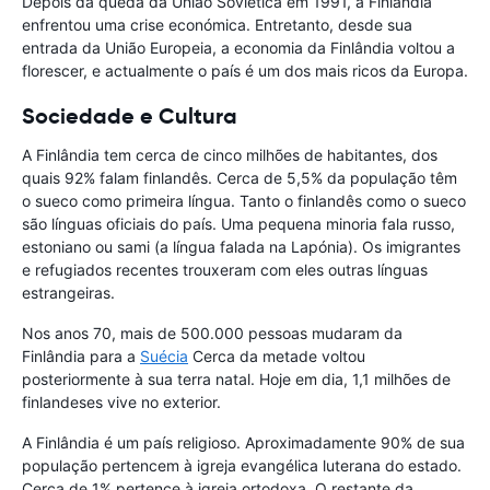
Depois da queda da União Soviética em 1991, a Finlândia
enfrentou uma crise económica. Entretanto, desde sua
entrada da União Europeia, a economia da Finlândia voltou a
florescer, e actualmente o país é um dos mais ricos da Europa.
Sociedade e Cultura
A Finlândia tem cerca de cinco milhões de habitantes, dos
quais 92% falam finlandês. Cerca de 5,5% da população têm
o sueco como primeira língua. Tanto o finlandês como o sueco
são línguas oficiais do país. Uma pequena minoria fala russo,
estoniano ou sami (a língua falada na Lapónia). Os imigrantes
e refugiados recentes trouxeram com eles outras línguas
estrangeiras.
Nos anos 70, mais de 500.000 pessoas mudaram da
Finlândia para a
Suécia
Cerca da metade voltou
posteriormente à sua terra natal. Hoje em dia, 1,1 milhões de
finlandeses vive no exterior.
A Finlândia é um país religioso. Aproximadamente 90% de sua
população pertencem à igreja evangélica luterana do estado.
Cerca de 1% pertence à igreja ortodoxa. O restante da