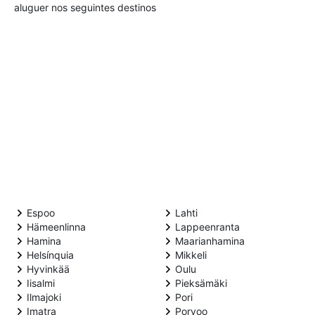
aluguer nos seguintes destinos
Espoo
Lahti
Hämeenlinna
Lappeenranta
Hamina
Maarianhamina
Helsínquia
Mikkeli
Hyvinkää
Oulu
Iisalmi
Pieksämäki
Ilmajoki
Pori
Imatra
Porvoo