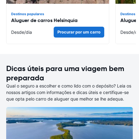
Destinos populares
Destinos p
Aluguer de carros Helsínquia
Aluguer
Desde
/dia
Procurar por um carro
Desde
/d
Dicas úteis para uma viagem bem
preparada
Qual o seguro a escolher e como lido com o depósito? Leia os
nossos artigos com informações e dicas úteis e certifique-se
que opta pelo carro de aluguer que melhor se lhe adequa.