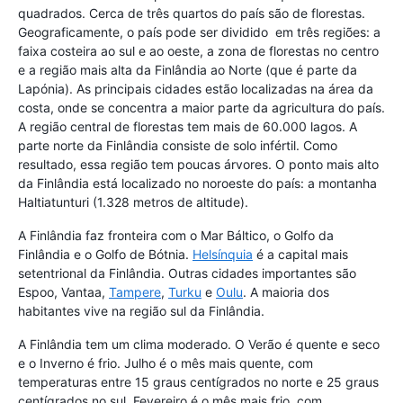
quadrados. Cerca de três quartos do país são de florestas.
Geograficamente, o país pode ser dividido em três regiões: a
faixa costeira ao sul e ao oeste, a zona de florestas no centro
e a região mais alta da Finlândia ao Norte (que é parte da
Lapónia). As principais cidades estão localizadas na área da
costa, onde se concentra a maior parte da agricultura do país.
A região central de florestas tem mais de 60.000 lagos. A
parte norte da Finlândia consiste de solo infértil. Como
resultado, essa região tem poucas árvores. O ponto mais alto
da Finlândia está localizado no noroeste do país: a montanha
Haltiatunturi (1.328 metros de altitude).
A Finlândia faz fronteira com o Mar Báltico, o Golfo da
Finlândia e o Golfo de Bótnia.
Helsínquia
é a capital mais
setentrional da Finlândia. Outras cidades importantes são
Espoo, Vantaa,
Tampere
,
Turku
e
Oulu
. A maioria dos
habitantes vive na região sul da Finlândia.
A Finlândia tem um clima moderado. O Verão é quente e seco
e o Inverno é frio. Julho é o mês mais quente, com
temperaturas entre 15 graus centígrados no norte e 25 graus
centígrados no sul. Fevereiro é o mês mais frio, com