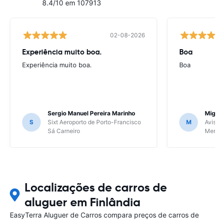
8.4/10 em 107913
02-08-2026
Experiência muito boa.
Boa
Experiência muito boa.
Boa
Sergio Manuel Pereira Marinho
Migu
S
Sixt Aeroporto de Porto-Francisco
M
Avis 
Sá Carneiro
Meri
Localizações de carros de
aluguer em Finlândia
EasyTerra Aluguer de Carros compara preços de carros de