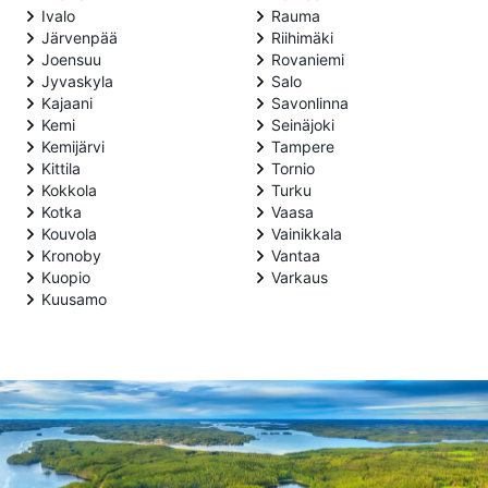
Ivalo
Rauma
Järvenpää
Riihimäki
Joensuu
Rovaniemi
Jyvaskyla
Salo
Kajaani
Savonlinna
Kemi
Seinäjoki
Kemijärvi
Tampere
Kittila
Tornio
Kokkola
Turku
Kotka
Vaasa
Kouvola
Vainikkala
Kronoby
Vantaa
Kuopio
Varkaus
Kuusamo