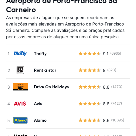
Aeroporto de Porto-Francisco Sá
Carneiro
As empresas de aluguer que se seguem receberam as
avaliações mais elevadas em Aeroporto de Porto-Francisco
Sá Carneiro. Compare as avaliações e os preços praticados
por essas empresas de aluguer com uma única pesquisa.
Thrifty
9.1
(6965)
Rent a star
9
(823)
Drive On Holidays
8.8
(1470)
Avis
8.8
(7427)
Alamo
8.6
(10695)