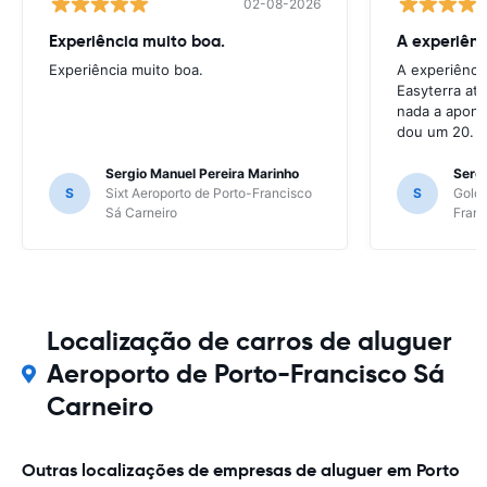
02-08-2026
Experiência muito boa.
A experiên
Experiência muito boa.
A experiênci
Easyterra at
nada a apont
dou um 20.
Sergio Manuel Pereira Marinho
Sergi
S
Sixt Aeroporto de Porto-Francisco
S
Goldc
Sá Carneiro
Franc
Localização de carros de aluguer
Aeroporto de Porto-Francisco Sá
Carneiro
Outras localizações de empresas de aluguer em Porto