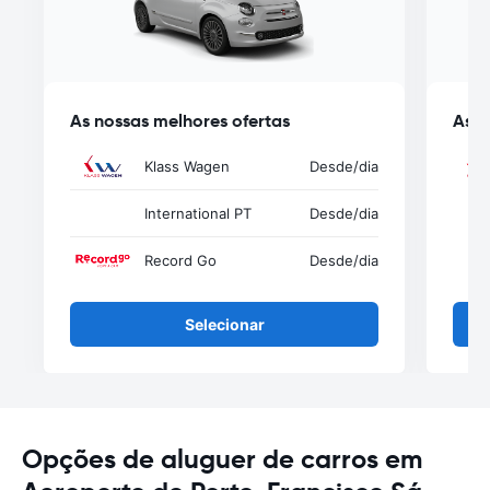
As nossas melhores ofertas
As n
Klass Wagen
Desde
/dia
International PT
Desde
/dia
Record Go
Desde
/dia
Selecionar
Opções de aluguer de carros em