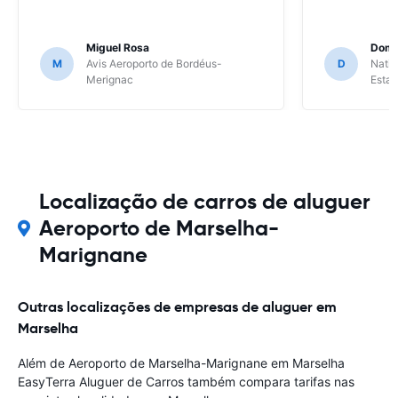
Miguel Rosa
Domi
M
Avis Aeroporto de Bordéus-
D
Natio
Merignac
Esta
Localização de carros de aluguer
Aeroporto de Marselha-
Marignane
Outras localizações de empresas de aluguer em
Marselha
Além de Aeroporto de Marselha-Marignane em Marselha
EasyTerra Aluguer de Carros também compara tarifas nas