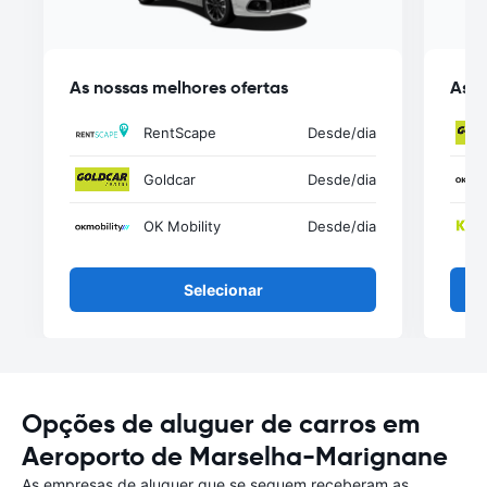
As nossas melhores ofertas
As n
RentScape
Desde
/dia
Goldcar
Desde
/dia
OK Mobility
Desde
/dia
Selecionar
Opções de aluguer de carros em
Aeroporto de Marselha-Marignane
As empresas de aluguer que se seguem receberam as