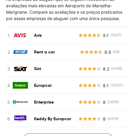
avaliações mais elevadas em Aeroporto de Marselha-
Marignane. Compare as avaliações e os preços praticados
por essas empresas de aluguer com uma única pesquisa.
Avis
9.1
(7437)
Rent a car
8.9
(49)
N
Sixt
8.2
(4356)
Europcar
8.1
(10251)
Enterprise
8
(2409)
Keddy By Europcar
8
(4319)