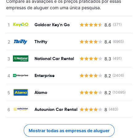
Compare as avaliações e os preços praticados por essas
empresas de aluguer com uma única pesquisa.
Goldcar Key'n Go
8.6
(371)
Thrifty
8.4
(6965)
National Car Rental
8.3
(491)
Enterprise
8.2
(2406)
Alamo
8.2
(10695)
Autounion Car Rental
8
(483)
Mostrar todas as empresas de aluguer