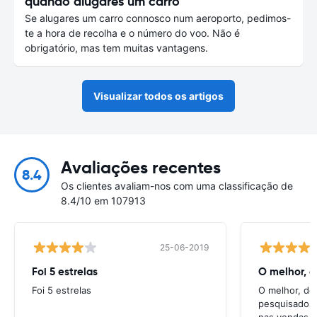
quando alugares um carro
Se alugares um carro connosco num aeroporto, pedimos-
te a hora de recolha e o número do voo. Não é
obrigatório, mas tem muitas vantagens.
Visualizar todos os artigos
Avaliações recentes
8.4
Os clientes avaliam-nos com uma classificação de
8.4/10 em 107913
25-06-2019
Foi 5 estrelas
O melhor, d
Foi 5 estrelas
O melhor, de
pesquisados. 
nas vendas, 