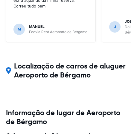
extra aquando da minha reserva.
Correu tudo bem
JOEL
MANUEL
J
Dolla
M
Ecovia Rent Aeroporto de Bérgamo
Bérg
Localização de carros de aluguer
Aeroporto de Bérgamo
Informação de lugar de Aeroporto
de Bérgamo