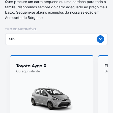
Quer procure um carro pequeno ou uma carrinha para toda a
família, disporemos sempre do carro adequado ao preço mais
baixo. Seguem-se alguns exemplos da nossa seleção em
Aeroporto de Bérgamo.
TIPO DE AUTOMÓVEL
Mini
Toyota Aygo X
Fia
Ou equivalente
Ou eq