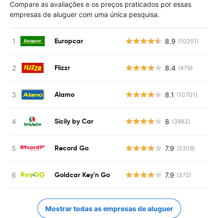
Compare as avaliações e os preços praticados por essas
empresas de aluguer com uma única pesquisa.
Europcar
8.9
(10251)
Flizzr
8.4
(479)
Alamo
8.1
(10701)
Sicily by Car
8
(3863)
Record Go
7.9
(2308)
Goldcar Key'n Go
7.9
(372)
Mostrar todas as empresas de aluguer