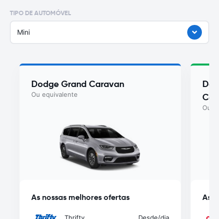
TIPO DE AUTOMÓVEL
Mini
Dodge Grand Caravan
Dod
Ou equivalente
Car
Ou eq
As nossas melhores ofertas
As n
Thrifty
Desde
/dia