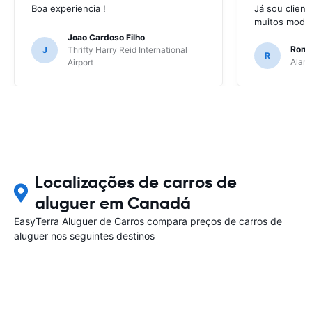
Boa experiencia !
Já sou client
muitos model
Joao Cardoso Filho
Ronni
J
Thrifty Harry Reid International
R
Alamo
Airport
Localizações de carros de
aluguer em Canadá
EasyTerra Aluguer de Carros compara preços de carros de
aluguer nos seguintes destinos