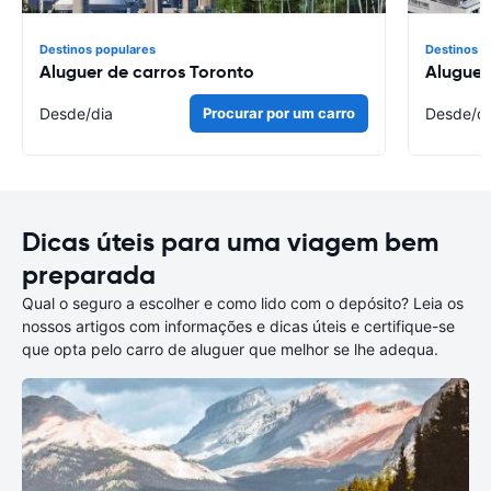
Destinos populares
Destinos p
Aluguer de carros Toronto
Aluguer
Desde
/dia
Procurar por um carro
Desde
/d
Dicas úteis para uma viagem bem
preparada
Qual o seguro a escolher e como lido com o depósito? Leia os
nossos artigos com informações e dicas úteis e certifique-se
que opta pelo carro de aluguer que melhor se lhe adequa.