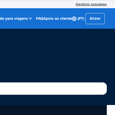
Destinos populares
ção para viagens
FAQ
Apoio ao cliente
(PT)
Entrar