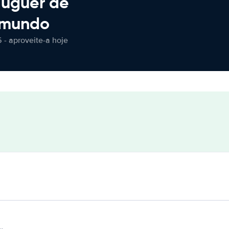
luguer de
 mundo
 - aproveite-a hoje