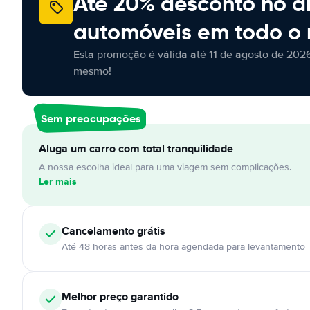
Até 20% desconto no a
automóveis em todo o
Esta promoção é válida até 11 de agosto de 2026
mesmo!
Sem preocupações
Aluga um carro com total tranquilidade
A nossa escolha ideal para uma viagem sem complicações.
Ler mais
Cancelamento
grátis
Até 48 horas antes da hora agendada para levantamento
Melhor preço garantido