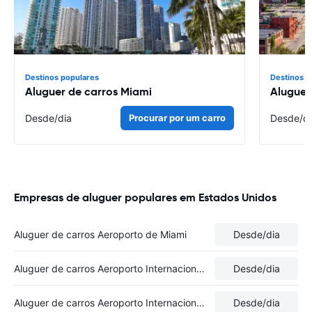
Destinos populares
Destinos p
Aluguer de carros Miami
Aluguer
Desde
/dia
Procurar por um carro
Desde
/d
Empresas de aluguer populares em Estados Unidos
Aluguer de carros Aeroporto de Miami
Desde
/dia
Aluguer de carros Aeroporto Internacional de Los Angeles
Desde
/dia
Aluguer de carros Aeroporto Internacional de Boston-Logan
Desde
/dia