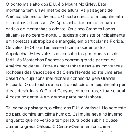
O ponto mais alto dos E.U. é o Mount McKinley. Esta
montanha tem 6.194 metros de altura. As paisagens de
América são muito diversas. O oeste consiste principalmente
em colinas e florestas. Os Appalachia formam uma baixa
cadeia de montanhas a oriente. Os cinco Grandes Lagos
situam-se no centro-norte. O sudeste consiste principalmente
em florestas subtropicais e mangais, em particular na Florida.
Os vales de Ohio e Tennessee ficam a ocidente dos
Appalachia. Estes vales são constituídos por colinas e solo
fértil. As Montanhas Rochosas cobrem grande partem da
América ocidental. Entre as montanhas altas e as montanhas
rochosas das Cascades e da Sierra Nevada existe uma área
desértica, cuja zona meridional é conhecida pela Grande
Enseada. O sudoeste do país é constituído principalmente por
áreas desérticas. O Grand Canyon, entre outros, situa-se aqui.
A costa ocidental é em grande parte montanhosa.
Tal como a paisagem, o clima dos E.U. é variável. No nordeste
do país, domina um clima húmido. Cai muita neve no inverno,
enquanto que no verão a temperatura pode subir a quase
quarenta graus Célsius. O Centro-Oeste tem um clima