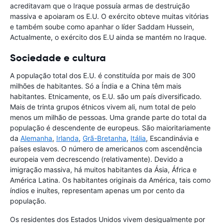
acreditavam que o Iraque possuía armas de destruição
massiva e apoiaram os E.U. O exército obteve muitas vitórias
e também soube como apanhar o líder Saddam Hussein,
Actualmente, o exército dos E.U ainda se mantém no Iraque.
Sociedade e cultura
A população total dos E.U. é constituída por mais de 300
milhões de habitantes. Só a Índia e a China têm mais
habitantes. Etnicamente, os E.U. são um país diversificado.
Mais de trinta grupos étnicos vivem ali, num total de pelo
menos um milhão de pessoas. Uma grande parte do total da
população é descendente de europeus. São maioritariamente
da
Alemanha
,
Irlanda
,
Grã-Bretanha
,
Itália
, Escandinávia e
países eslavos. O número de americanos com ascendência
europeia vem decrescendo (relativamente). Devido a
imigração massiva, há muitos habitantes da Ásia, África e
América Latina. Os habitantes originais da América, tais como
índios e inuítes, representam apenas um por cento da
população.
Os residentes dos Estados Unidos vivem desigualmente por