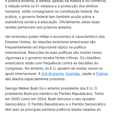
A política externa, a defesa, gestão da moeda e do comércio,
a relação entre os 51 estados e a protecção dos direitos
humanos estão consagrados na constituição federal. Na
prática, o governo federal tem também acção sobre a
assistência social e a educação. Oficialmente, estas duas
tarefas pertencem aos próprios estados.
Um extensivo poder militar e económico é característico dos
Estados Unidos. As relações exteriores americanas são
frequentemente um importante tópico na política
internacional. Reacções às suas políticas são muitas vezes
vigorosas e o governo recebe fortes críticas. Os cidadãos
americanos estão com frequência contra as decisões do
Congresso. No entanto, os E.U. apoiam-se muitas vezes no
apoio internacional. A
Grã-Bretanha
,
Austrália
, Japão e
Polónia
são aliados especialmente próximos.
George Walker Bush foi o anterior presidente dos E.U. O
presidente Bush era membro do Partido Republicano. Tanto
em 2000 como em 2004, Bush derrotou o seu opositor
democrático. O Partido Republicano e o Partido Democrático
têm sido os principais partidos políticos desde meados do