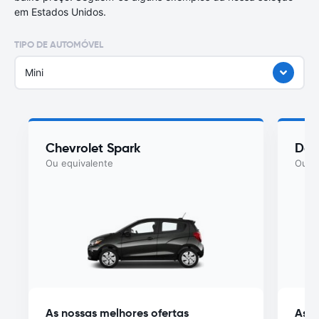
em Estados Unidos.
TIPO DE AUTOMÓVEL
Mini
Chevrolet Spark
Dod
Ou equivalente
Ou eq
As nossas melhores ofertas
As n