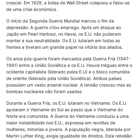
crescer. Em 1929, a bolsa de Wall Street colapsou e falou-se
de uma crise económica.
O início da Segunda Guerra Mundial marcou o fim da
depressão. A guerra criou emprego. Após um ataque ao
Japão em Pearl Harbour, no Havai, os E.U. não puderam
manter a sua neutralidade. Os E.U. lutaram em todas as
frentes e tiveram um grande papel na vitória dos aliados.
Os anos pós-guerra foram marcados pela Guerra Fria (1947-
1991) entre a União Soviética e os E.U. Houve tréguas entre o
ocidente capitalista (liderado pelos E.U) e o bloco comunista
de oriente (liderado pela União Soviética). Ambos países
possuíam um vasto arsenal nuclear. A tensão cresceu mas as
bombas nucleares não foram usadas.
Durante a Guerra Fria, os E.U. lutaram no Vietname. Os E.U.
apoiaram o Vietname do Sul ao passo que o Vietname do
Norte era comunista. A Guerra do Vietname conduziu a uma
maior instabilidade nos E.U., expressa em revoltas de
mulheres, minorias e jovens. A população negra, liderada por
Martin Luther King, exigia igualdade de direitos. Esta rebelião