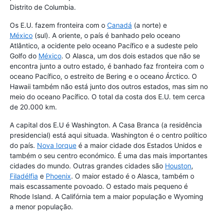
Distrito de Columbia.
Os E.U. fazem fronteira com o
Canadá
(a norte) e
México
(sul). A oriente, o país é banhado pelo oceano
Atlântico, a ocidente pelo oceano Pacífico e a sudeste pelo
Golfo do
México
. O Alasca, um dos dois estados que não se
encontra junto a outro estado, é banhado faz fronteira com o
oceano Pacífico, o estreito de Bering e o oceano Árctico. O
Hawaii também não está junto dos outros estados, mas sim no
meio do oceano Pacífico. O total da costa dos E.U. tem cerca
de 20.000 km.
A capital dos E.U é Washington. A Casa Branca (a residência
presidencial) está aqui situada. Washington é o centro político
do país.
Nova Iorque
é a maior cidade dos Estados Unidos e
também o seu centro económico. É uma das mais importantes
cidades do mundo. Outras grandes cidades são
Houston
,
Filadélfia
e
Phoenix
. O maior estado é o Alasca, também o
mais escassamente povoado. O estado mais pequeno é
Rhode Island. A Califórnia tem a maior população e Wyoming
a menor população.