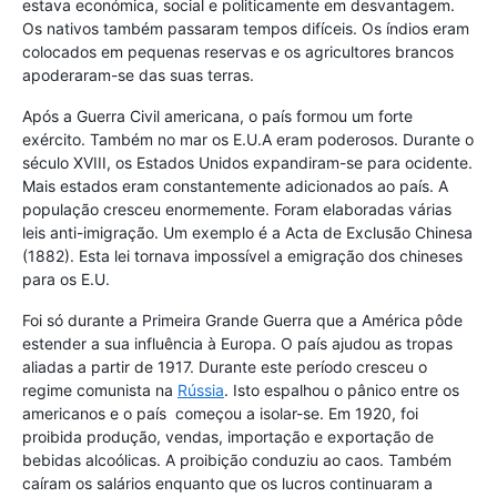
estava económica, social e politicamente em desvantagem.
Os nativos também passaram tempos difíceis. Os índios eram
colocados em pequenas reservas e os agricultores brancos
apoderaram-se das suas terras.
Após a Guerra Civil americana, o país formou um forte
exército. Também no mar os E.U.A eram poderosos. Durante o
século XVIII, os Estados Unidos expandiram-se para ocidente.
Mais estados eram constantemente adicionados ao país. A
população cresceu enormemente. Foram elaboradas várias
leis anti-imigração. Um exemplo é a Acta de Exclusão Chinesa
(1882). Esta lei tornava impossível a emigração dos chineses
para os E.U.
Foi só durante a Primeira Grande Guerra que a América pôde
estender a sua influência à Europa. O país ajudou as tropas
aliadas a partir de 1917. Durante este período cresceu o
regime comunista na
Rússia
. Isto espalhou o pânico entre os
americanos e o país começou a isolar-se. Em 1920, foi
proibida produção, vendas, importação e exportação de
bebidas alcoólicas. A proibição conduziu ao caos. Também
caíram os salários enquanto que os lucros continuaram a