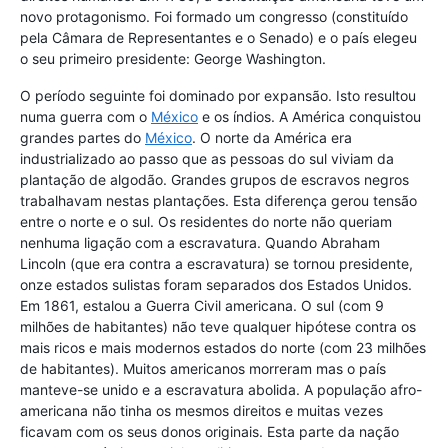
novo protagonismo. Foi formado um congresso (constituído
pela Câmara de Representantes e o Senado) e o país elegeu
o seu primeiro presidente: George Washington.
O período seguinte foi dominado por expansão. Isto resultou
numa guerra com o
México
e os índios. A América conquistou
grandes partes do
México
. O norte da América era
industrializado ao passo que as pessoas do sul viviam da
plantação de algodão. Grandes grupos de escravos negros
trabalhavam nestas plantações. Esta diferença gerou tensão
entre o norte e o sul. Os residentes do norte não queriam
nenhuma ligação com a escravatura. Quando Abraham
Lincoln (que era contra a escravatura) se tornou presidente,
onze estados sulistas foram separados dos Estados Unidos.
Em 1861, estalou a Guerra Civil americana. O sul (com 9
milhões de habitantes) não teve qualquer hipótese contra os
mais ricos e mais modernos estados do norte (com 23 milhões
de habitantes). Muitos americanos morreram mas o país
manteve-se unido e a escravatura abolida. A população afro-
americana não tinha os mesmos direitos e muitas vezes
ficavam com os seus donos originais. Esta parte da nação