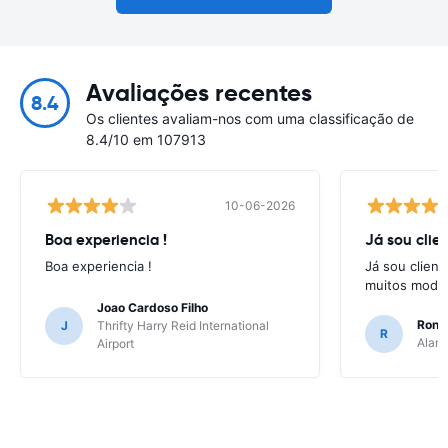
Avaliações recentes
8.4
Os clientes avaliam-nos com uma classificação de
8.4/10 em 107913
10-06-2026
Boa experiencia !
Já sou clien
Boa experiencia !
Já sou client
muitos model
Joao Cardoso Filho
Ronni
J
Thrifty Harry Reid International
R
Alamo
Airport