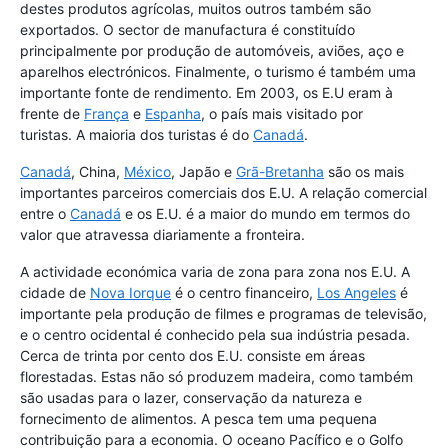
destes produtos agrícolas, muitos outros também são
exportados. O sector de manufactura é constituído
principalmente por produção de automóveis, aviões, aço e
aparelhos electrónicos. Finalmente, o turismo é também uma
importante fonte de rendimento. Em 2003, os E.U eram à
frente de
França
e
Espanha
, o país mais visitado por
turistas. A maioria dos turistas é do
Canadá
.
Canadá
, China,
México
, Japão e
Grã-Bretanha
são os mais
importantes parceiros comerciais dos E.U. A relação comercial
entre o
Canadá
e os E.U. é a maior do mundo em termos do
valor que atravessa diariamente a fronteira.
A actividade económica varia de zona para zona nos E.U. A
cidade de
Nova Iorque
é o centro financeiro,
Los Angeles
é
importante pela produção de filmes e programas de televisão,
e o centro ocidental é conhecido pela sua indústria pesada.
Cerca de trinta por cento dos E.U. consiste em áreas
florestadas. Estas não só produzem madeira, como também
são usadas para o lazer, conservação da natureza e
fornecimento de alimentos. A pesca tem uma pequena
contribuição para a economia. O oceano Pacífico e o Golfo