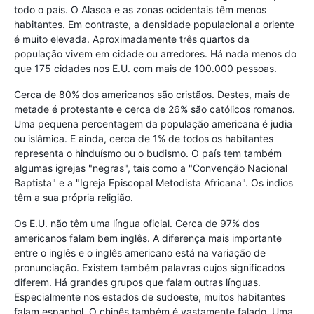
todo o país. O Alasca e as zonas ocidentais têm menos
habitantes. Em contraste, a densidade populacional a oriente
é muito elevada. Aproximadamente três quartos da
população vivem em cidade ou arredores. Há nada menos do
que 175 cidades nos E.U. com mais de 100.000 pessoas.
Cerca de 80% dos americanos são cristãos. Destes, mais de
metade é protestante e cerca de 26% são católicos romanos.
Uma pequena percentagem da população americana é judia
ou islâmica. E ainda, cerca de 1% de todos os habitantes
representa o hinduísmo ou o budismo. O país tem também
algumas igrejas "negras", tais como a "Convenção Nacional
Baptista" e a "Igreja Episcopal Metodista Africana". Os índios
têm a sua própria religião.
Os E.U. não têm uma língua oficial. Cerca de 97% dos
americanos falam bem inglês. A diferença mais importante
entre o inglês e o inglês americano está na variação de
pronunciação. Existem também palavras cujos significados
diferem. Há grandes grupos que falam outras línguas.
Especialmente nos estados de sudoeste, muitos habitantes
falam espanhol. O chinês também é vastamente falado. Uma