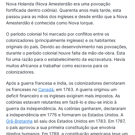
Nova Holanda (Nova Amesterdão era uma povoação
fortificada dentro colónia). Quarenta anos mais tarde, esta
passou para as mãos dos ingleses e desde então que a Nova
Amesterdão é conhecida como Nova Iorque.
O período colonial foi marcado por conflitos entre os
colonizadores (principalmente ingleses) e os habitantes
originais do país. Devido ao desenvolvimento nas povoações,
durante o período colonial houve falta de mão-de-obra. Esta
foi uma razão para o estabelecimento da escravatura. Havia
muitos africanos a trabalhar como escravos para os
colonizadores.
Após a guerra francesa e índia, os colonizadores derrotaram
os franceses no
Canadá
, em 1763. A guerra originou um
deficit financeiro e os ingleses exigiram mais impostos. As
colónias estavam relutantes em fazê-lo e deu-se início à
guerra da independência. As colónias ganharam, declararam
a independência em 1776 e formaram os Estados Unidos. A
Grã-Bretanha
só saiu dos Estados Unidos em 1783. Em 1787,
o país aprovou a sua primeira constituição que envolvia
direitos humanos. Em 1789, a constituição americana teve um