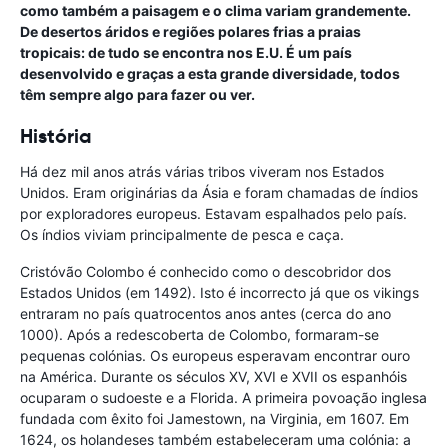
como também a paisagem e o clima variam grandemente.
De desertos áridos e regiões polares frias a praias
tropicais: de tudo se encontra nos E.U. É um país
desenvolvido e graças a esta grande diversidade, todos
têm sempre algo para fazer ou ver.
História
Há dez mil anos atrás várias tribos viveram nos Estados
Unidos. Eram originárias da Ásia e foram chamadas de índios
por exploradores europeus. Estavam espalhados pelo país.
Os índios viviam principalmente de pesca e caça.
Cristóvão Colombo é conhecido como o descobridor dos
Estados Unidos (em 1492). Isto é incorrecto já que os vikings
entraram no país quatrocentos anos antes (cerca do ano
1000). Após a redescoberta de Colombo, formaram-se
pequenas colónias. Os europeus esperavam encontrar ouro
na América. Durante os séculos XV, XVI e XVII os espanhóis
ocuparam o sudoeste e a Florida. A primeira povoação inglesa
fundada com êxito foi Jamestown, na Virginia, em 1607. Em
1624, os holandeses também estabeleceram uma colónia: a