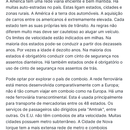
A América tem uma rede viária eficiente e bem mantida. Há
muitas auto-estradas no país. Estas ligam estados, cidades e
zonas rurais. A América é a terra dos automóveis. A aquisição
de carros entre os americanos é extremamente elevada. Cada
estado tem as suas próprias leis de trânsito. As regras não
diferem muito mas deve ser cauteloso ao alugar um veículo.
Os limites de velocidade estão indicados em milhas. Na
maioria dos estados pode-se conduzir a partir dos dezasseis
anos. Por vezes a idade é dezoito anos. Na maioria dos
estados é obrigatório conduzir com cinto de segurança nos
assentos dianteiros. Há também estados onde é obrigatório o
uso de cinto de segurança nos assentos de trás.
Pode optar por explorar o país de comboio. A rede ferroviária
está menos desenvolvida comparativamente com a Europa;
não é tão comum viajar em comboio como na Europa. Há uma
rede ferroviária transcontinental. Esta é usada principalmente
para transporte de mercadorias entre os 48 estados. Os
serviços de passageiros são dirigidos pela "Amtrak", entre
outras. Os E.U. não têm comboios de alta velocidade. Muitas
cidades possuem metro subterrâneo. A Cidade de Nova
Iorque tem a mais extensa rede de metro e comboios