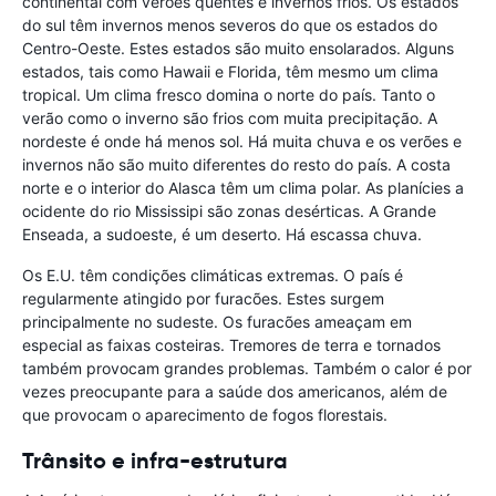
continental com verões quentes e invernos frios. Os estados
do sul têm invernos menos severos do que os estados do
Centro-Oeste. Estes estados são muito ensolarados. Alguns
estados, tais como Hawaii e Florida, têm mesmo um clima
tropical. Um clima fresco domina o norte do país. Tanto o
verão como o inverno são frios com muita precipitação. A
nordeste é onde há menos sol. Há muita chuva e os verões e
invernos não são muito diferentes do resto do país. A costa
norte e o interior do Alasca têm um clima polar. As planícies a
ocidente do rio Mississipi são zonas desérticas. A Grande
Enseada, a sudoeste, é um deserto. Há escassa chuva.
Os E.U. têm condições climáticas extremas. O país é
regularmente atingido por furacões. Estes surgem
principalmente no sudeste. Os furacões ameaçam em
especial as faixas costeiras. Tremores de terra e tornados
também provocam grandes problemas. Também o calor é por
vezes preocupante para a saúde dos americanos, além de
que provocam o aparecimento de fogos florestais.
Trânsito e infra-estrutura