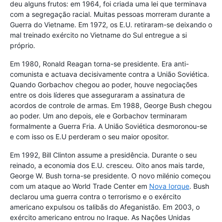
deu alguns frutos: em 1964, foi criada uma lei que terminava
com a segregação racial. Muitas pessoas morreram durante a
Guerra do Vietname. Em 1972, os E.U. retiraram-se deixando o
mal treinado exército no Vietname do Sul entregue a si
próprio.
Em 1980, Ronald Reagan torna-se presidente. Era anti-
comunista e actuava decisivamente contra a União Soviética.
Quando Gorbachov chegou ao poder, houve negociações
entre os dois líderes que asseguraram a assinatura de
acordos de controle de armas. Em 1988, George Bush chegou
ao poder. Um ano depois, ele e Gorbachov terminaram
formalmente a Guerra Fria. A União Soviética desmoronou-se
e com isso os E.U perderam o seu maior opositor.
Em 1992, Bill Clinton assume a presidência. Durante o seu
reinado, a economia dos E.U. cresceu. Oito anos mais tarde,
George W. Bush torna-se presidente. O novo milénio começou
com um ataque ao World Trade Center em
Nova Iorque
. Bush
declarou uma guerra contra o terrorismo e o exército
americano expulsou os talibãs do Afeganistão. Em 2003, o
exército americano entrou no Iraque. As Nações Unidas