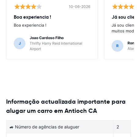
10-06-2026
Boa experiencia !
Já sou clien
Boa experiencia !
Já sou client
muitos model
Joao Cardoso Filho
Ronni
J
Thrifty Harry Reid International
R
Alamo
Airport
Informação actualizada importante para
alugar um carro em Antioch CA
🚙 Número de agências de aluguer
2