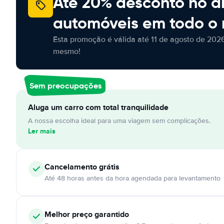
Até 20% desconto no a
automóveis em todo o
Esta promoção é válida até 11 de agosto de 2026
mesmo!
Sem preocupações
Aluga um carro com total tranquilidade
A nossa escolha ideal para uma viagem sem complicações.
Ler mais
Cancelamento
grátis
Até 48 horas antes da hora agendada para levantamento
Melhor preço garantido