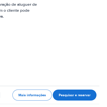
aração de aluguer de
m o cliente pode
va.
Mais informações
Pesquisar e reservar