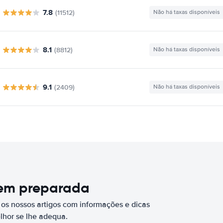
7.8
(11512)
Não há taxas disponíveis
8.1
(8812)
Não há taxas disponíveis
9.1
(2409)
Não há taxas disponíveis
bem preparada
 os nossos artigos com informações e dicas
elhor se lhe adequa.