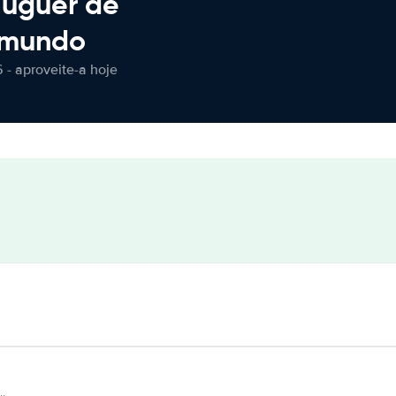
luguer de
 mundo
 - aproveite-a hoje