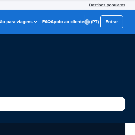
Destinos populares
ção para viagens
FAQ
Apoio ao cliente
(PT)
Entrar