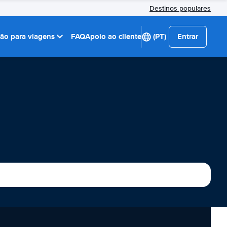
Destinos populares
ção para viagens
FAQ
Apoio ao cliente
(PT)
Entrar