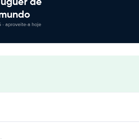
luguer de
 mundo
 - aproveite-a hoje