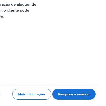
aração de aluguer de
m o cliente pode
va.
Mais informações
Pesquisar e reservar