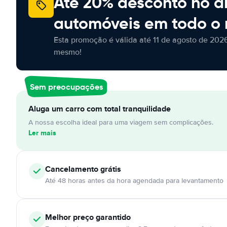
Até 20% desconto no a
automóveis em todo o
Esta promoção é válida até 11 de agosto de 2026
mesmo!
Sem preocupações
Aluga um carro com total tranquilidade
A nossa escolha ideal para uma viagem sem complicações.
Ler mais
Cancelamento
grátis
Até 48 horas antes da hora agendada para levantamento
Melhor preço garantido