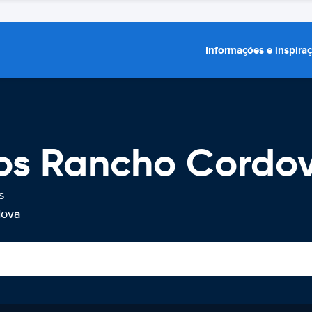
Informações e inspira
ros Rancho Cordo
s
dova