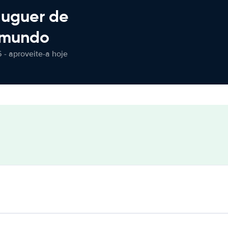
luguer de
 mundo
 - aproveite-a hoje