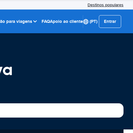
Destinos populares
ção para viagens
FAQ
Apoio ao cliente
(PT)
Entrar
va