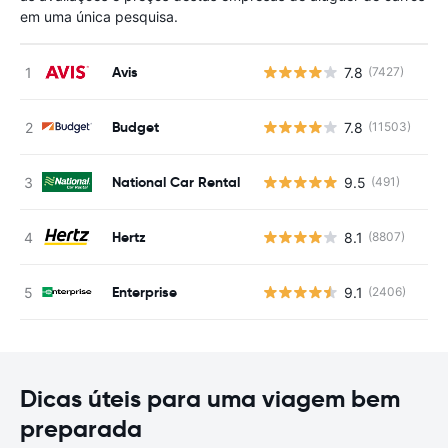
em uma única pesquisa.
Avis
7.8
(7427)
N
Budget
7.8
(11503)
N
National Car Rental
9.5
(491)
N
Hertz
8.1
(8807)
N
Enterprise
9.1
(2406)
N
Dicas úteis para uma viagem bem
preparada