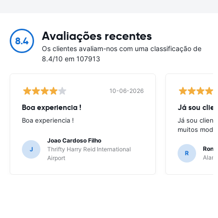
Avaliações recentes
8.4
Os clientes avaliam-nos com uma classificação de
8.4/10 em 107913
10-06-2026
Boa experiencia !
Já sou clien
Boa experiencia !
Já sou client
muitos model
Joao Cardoso Filho
Ronni
J
Thrifty Harry Reid International
R
Alamo
Airport