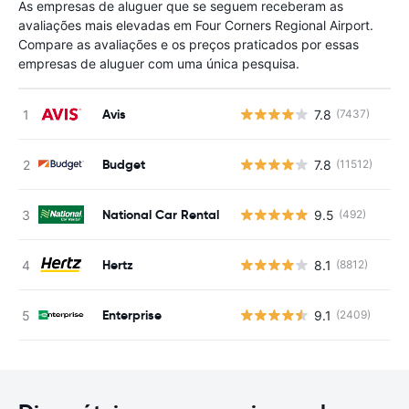
As empresas de aluguer que se seguem receberam as
avaliações mais elevadas em Four Corners Regional Airport.
Compare as avaliações e os preços praticados por essas
empresas de aluguer com uma única pesquisa.
Avis
7.8
(7437)
N
Budget
7.8
(11512)
N
National Car Rental
9.5
(492)
N
Hertz
8.1
(8812)
N
Enterprise
9.1
(2409)
N