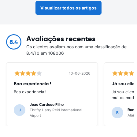
Visualizar todos os artigos
Avaliações recentes
8.4
Os clientes avaliam-nos com uma classificação de
8.4/10 em 108006
10-06-2026
Boa experiencia !
Já sou clien
Boa experiencia !
Já sou client
muitos model
Joao Cardoso Filho
Ronni
J
Thrifty Harry Reid International
R
Alamo
Airport