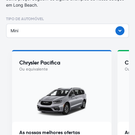
em Long Beach.
TIPO DE AUTOMÓVEL
Mini
Chrysler Pacifica
Chry
Ou equivalente
Ou eq
As nossas melhores ofertas
As n