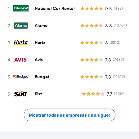
National Car Rental
9.5
(492)
Alamo
8.8
(10701)
Hertz
8
(8812)
Avis
7.8
(7437)
Budget
7.8
(11512)
Sixt
7.7
(4356)
N
Mostrar todas as empresas de aluguer