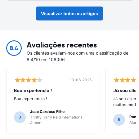
Visualizar todos os artigos
Avaliações recentes
8.4
Os clientes avaliam-nos com uma classificação de
8.4/10 em 108006
10-06-2026
Boa experiencia !
Já sou clien
Boa experiencia !
Já sou client
muitos model
Joao Cardoso Filho
Ronni
J
Thrifty Harry Reid International
R
Alamo
Airport