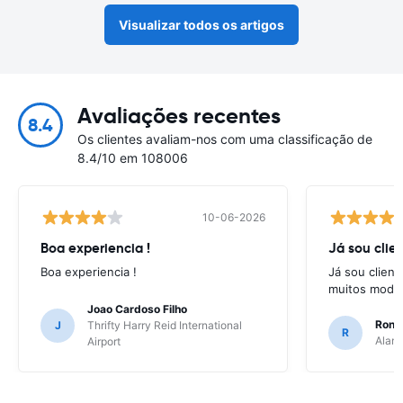
Visualizar todos os artigos
Avaliações recentes
8.4
Os clientes avaliam-nos com uma classificação de
8.4/10 em 108006
10-06-2026
Boa experiencia !
Já sou clien
Boa experiencia !
Já sou client
muitos model
Joao Cardoso Filho
Ronni
J
Thrifty Harry Reid International
R
Alamo
Airport