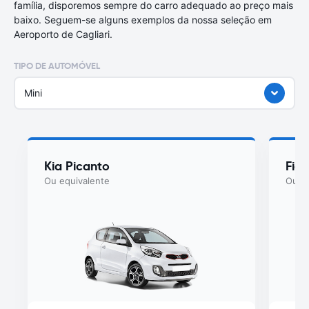
família, disporemos sempre do carro adequado ao preço mais
baixo. Seguem-se alguns exemplos da nossa seleção em
Aeroporto de Cagliari.
TIPO DE AUTOMÓVEL
Mini
Kia Picanto
Fiat
Ou equivalente
Ou eq