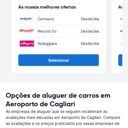
As nossas melhores ofertas
As n
Centauro
Desde
/dia
Record Go
Desde
/dia
Noleggiare
Desde
/dia
Selecionar
Opções de aluguer de carros em
Aeroporto de Cagliari
As empresas de aluguer que se seguem receberam as
avaliações mais elevadas em Aeroporto de Cagliari. Compare
as avaliações e os preços praticados por essas empresas de