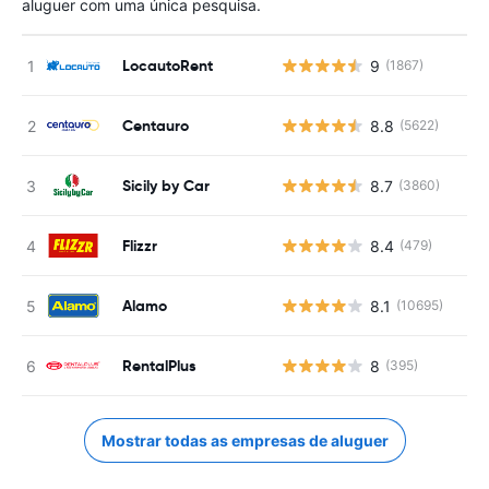
aluguer com uma única pesquisa.
LocautoRent
9
(1867)
Centauro
8.8
(5622)
Sicily by Car
8.7
(3860)
Flizzr
8.4
(479)
Alamo
8.1
(10695)
RentalPlus
8
(395)
Mostrar todas as empresas de aluguer