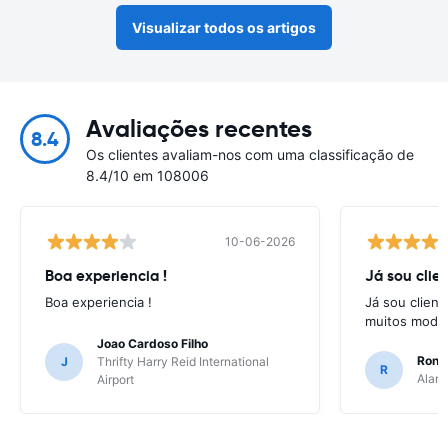
Visualizar todos os artigos
Avaliações recentes
8.4
Os clientes avaliam-nos com uma classificação de
8.4/10 em 108006
10-06-2026
Boa experiencia !
Já sou clien
Boa experiencia !
Já sou client
muitos model
Joao Cardoso Filho
Ronni
J
Thrifty Harry Reid International
R
Alamo
Airport