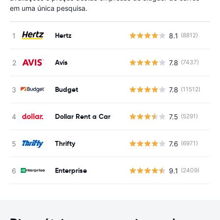
em uma única pesquisa.
Hertz
8.1
(8812)
N
Avis
7.8
(7437)
N
Budget
7.8
(11512)
N
Dollar Rent a Car
7.5
(5291)
N
Thrifty
7.6
(6971)
N
Enterprise
9.1
(2409)
N