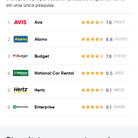
em uma única pesquisa.
Avis
7.8
(7437)
N
Alamo
8.8
(10701)
N
Budget
7.8
(11512)
N
National Car Rental
9.5
(492)
N
Hertz
8.1
(8812)
N
Enterprise
9.1
(2409)
N