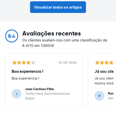
Visualizar todos os artigos
Avaliações recentes
8.4
Os clientes avaliam-nos com uma classificação de
8.4/10 em 108006
10-06-2026
Boa experiencia !
Já sou clien
Boa experiencia !
Já sou client
muitos model
Joao Cardoso Filho
Ronni
J
Thrifty Harry Reid International
R
Alamo
Airport