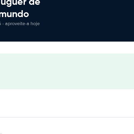
luguer de
 mundo
 - aproveite-a hoje