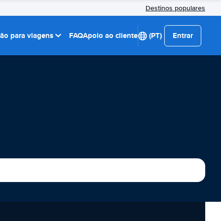
Destinos populares
ção para viagens
FAQ
Apoio ao cliente
(PT)
Entrar