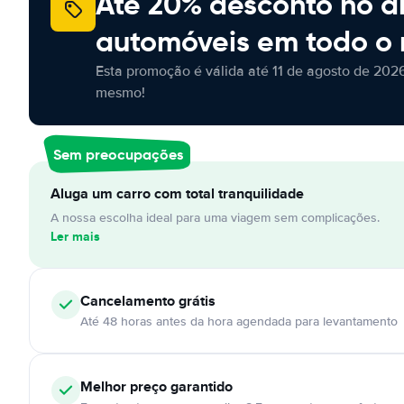
Até 20% desconto no a
automóveis em todo o
Esta promoção é válida até 11 de agosto de 2026
mesmo!
Sem preocupações
Aluga um carro com total tranquilidade
A nossa escolha ideal para uma viagem sem complicações.
Ler mais
Cancelamento
grátis
Até 48 horas antes da hora agendada para levantamento
Melhor preço garantido