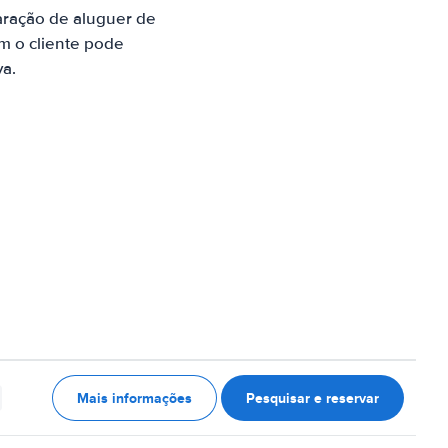
aração de aluguer de
m o cliente pode
va.
Mais informações
Pesquisar e reservar