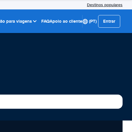
Destinos populares
ção para viagens
FAQ
Apoio ao cliente
(PT)
Entrar