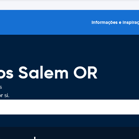
Informações e inspira
ros Salem OR
s
 si.