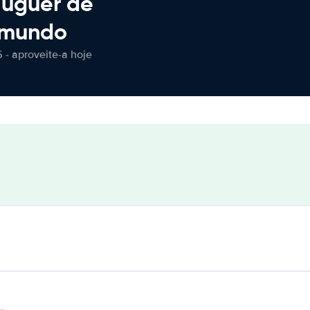
luguer de
 mundo
 - aproveite-a hoje