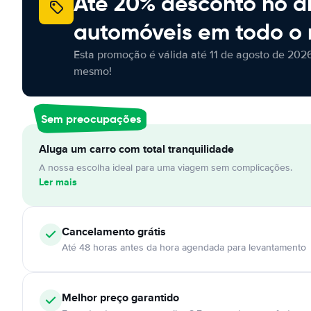
Até 20% desconto no a
automóveis em todo o
Esta promoção é válida até 11 de agosto de 2026
mesmo!
Sem preocupações
Aluga um carro com total tranquilidade
A nossa escolha ideal para uma viagem sem complicações.
Ler mais
Cancelamento
grátis
Até 48 horas antes da hora agendada para levantamento
Melhor preço garantido