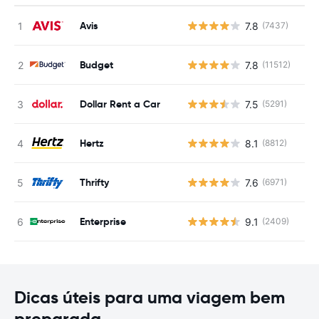
Avis
7.8
(7437)
N
Budget
7.8
(11512)
N
Dollar Rent a Car
7.5
(5291)
N
Hertz
8.1
(8812)
N
Thrifty
7.6
(6971)
N
Enterprise
9.1
(2409)
N
Dicas úteis para uma viagem bem