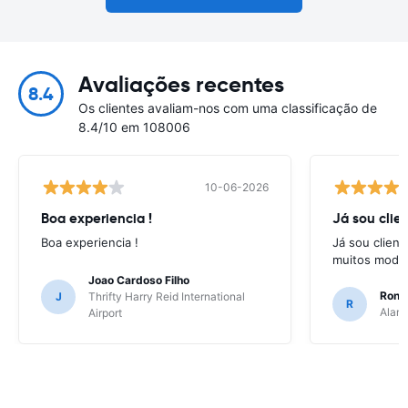
Avaliações recentes
8.4
Os clientes avaliam-nos com uma classificação de
8.4/10 em 108006
10-06-2026
Boa experiencia !
Já sou clien
Boa experiencia !
Já sou client
muitos model
Joao Cardoso Filho
Ronni
J
Thrifty Harry Reid International
R
Alamo
Airport