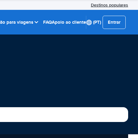
Destinos populares
ção para viagens
FAQ
Apoio ao cliente
(PT)
Entrar