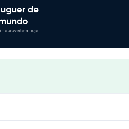
luguer de
 mundo
 - aproveite-a hoje