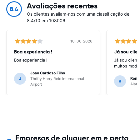
Avaliações recentes
8.4
Os clientes avaliam-nos com uma classificação de
8.4/10 em 108006
10-06-2026
Boa experiencia !
Já sou clien
Boa experiencia !
Já sou client
muitos model
Joao Cardoso Filho
Ronni
J
Thrifty Harry Reid International
R
Alamo
Airport
Empresas de aluguer em e perto