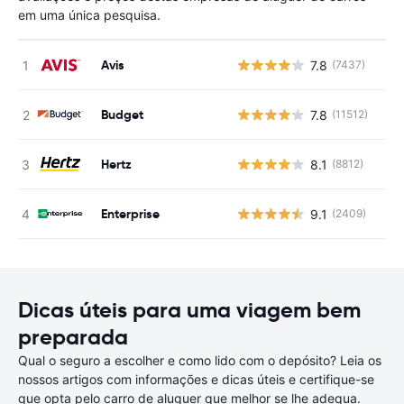
em uma única pesquisa.
Avis
7.8
(7437)
N
Budget
7.8
(11512)
N
Hertz
8.1
(8812)
N
Enterprise
9.1
(2409)
N
Dicas úteis para uma viagem bem
preparada
Qual o seguro a escolher e como lido com o depósito? Leia os
nossos artigos com informações e dicas úteis e certifique-se
que opta pelo carro de aluguer que melhor se lhe adequa.