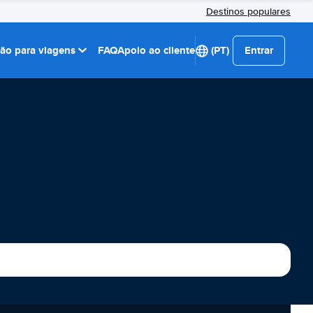
Destinos populares
ção para viagens
FAQ
Apoio ao cliente
(PT)
Entrar