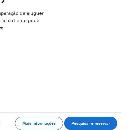
mparação de aluguer
sim o cliente pode
va.
Mais informações
Pesquisar e reservar