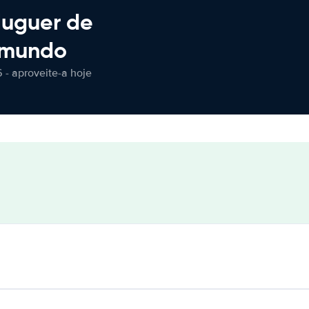
luguer de
 mundo
 - aproveite-a hoje