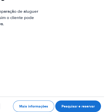
mparação de aluguer
sim o cliente pode
va.
Mais informações
Pesquisar e reservar