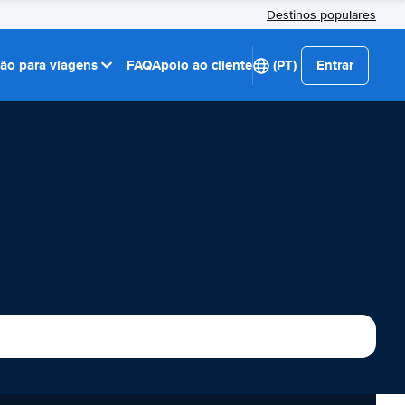
Destinos populares
ção para viagens
FAQ
Apoio ao cliente
(PT)
Entrar