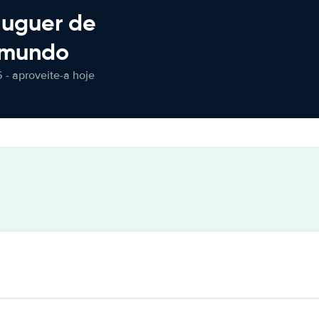
luguer de
 mundo
 - aproveite-a hoje