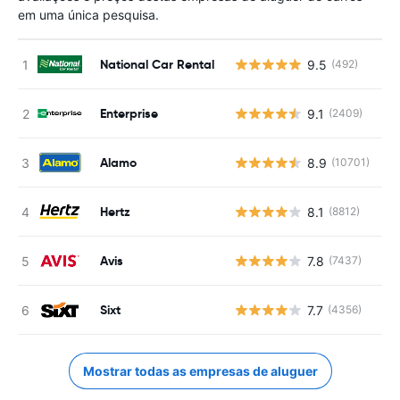
em uma única pesquisa.
National Car Rental
9.5
(492)
N
Enterprise
9.1
(2409)
N
Alamo
8.9
(10701)
N
Hertz
8.1
(8812)
N
Avis
7.8
(7437)
N
Sixt
7.7
(4356)
N
Mostrar todas as empresas de aluguer