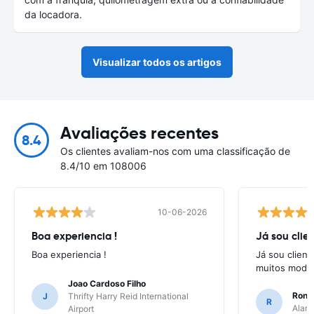
da locadora.
Visualizar todos os artigos
Avaliações recentes
8.4
Os clientes avaliam-nos com uma classificação de
8.4/10 em 108006
10-06-2026
Boa experiencia !
Já sou clien
Boa experiencia !
Já sou client
muitos model
Joao Cardoso Filho
Ronni
J
Thrifty Harry Reid International
R
Alamo
Airport