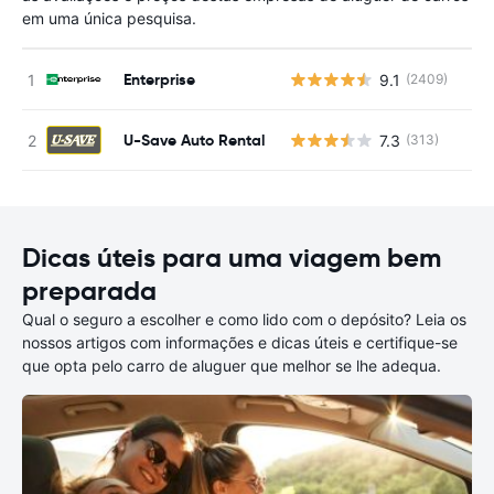
em uma única pesquisa.
Enterprise
9.1
(2409)
N
U-Save Auto Rental
7.3
(313)
N
Dicas úteis para uma viagem bem
preparada
Qual o seguro a escolher e como lido com o depósito? Leia os
nossos artigos com informações e dicas úteis e certifique-se
que opta pelo carro de aluguer que melhor se lhe adequa.