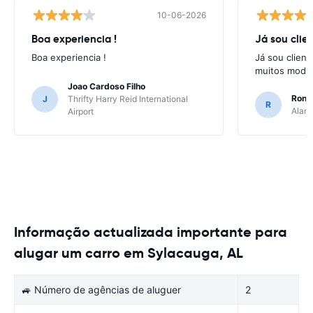
10-06-2026
Boa experiencia !
Já sou clien
Boa experiencia !
Já sou client
muitos model
Joao Cardoso Filho
Ronni
J
Thrifty Harry Reid International
R
Alamo
Airport
Informação actualizada importante para
alugar um carro em Sylacauga, AL
🚙 Número de agências de aluguer
2