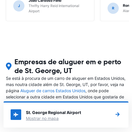
Joao Cardoso Filho
Ronni
J
Thrifty Harry Reid International
R
Alamo
Airport
Empresas de aluguer em e perto
de St. George, UT
Se está à procura de um carro de aluguer em Estados Unidos,
mas noutra cidade além de St. George, UT, por favor, veja na
página
Aluguer de carros Estados Unidos
, onde pode
selecionar a outra cidade em Estados Unidos que gostaria de
alugar um carro
St. George Regional Airport
Mostrar no mapa