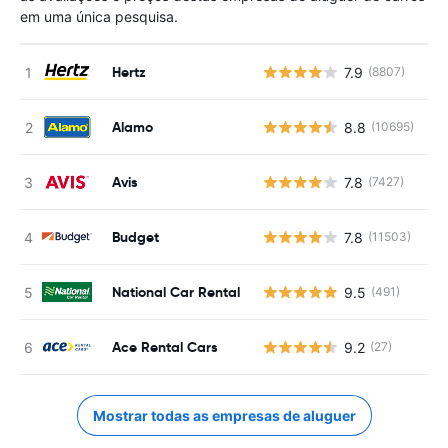
em uma única pesquisa.
Hertz
7.9
(8807)
N
Alamo
8.8
(10695)
N
Avis
7.8
(7427)
N
Budget
7.8
(11503)
N
National Car Rental
9.5
(491)
N
Ace Rental Cars
9.2
(27)
N
Mostrar todas as empresas de aluguer