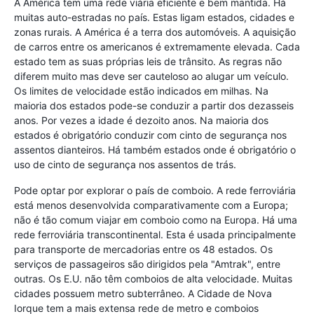
A América tem uma rede viária eficiente e bem mantida. Há
muitas auto-estradas no país. Estas ligam estados, cidades e
zonas rurais. A América é a terra dos automóveis. A aquisição
de carros entre os americanos é extremamente elevada. Cada
estado tem as suas próprias leis de trânsito. As regras não
diferem muito mas deve ser cauteloso ao alugar um veículo.
Os limites de velocidade estão indicados em milhas. Na
maioria dos estados pode-se conduzir a partir dos dezasseis
anos. Por vezes a idade é dezoito anos. Na maioria dos
estados é obrigatório conduzir com cinto de segurança nos
assentos dianteiros. Há também estados onde é obrigatório o
uso de cinto de segurança nos assentos de trás.
Pode optar por explorar o país de comboio. A rede ferroviária
está menos desenvolvida comparativamente com a Europa;
não é tão comum viajar em comboio como na Europa. Há uma
rede ferroviária transcontinental. Esta é usada principalmente
para transporte de mercadorias entre os 48 estados. Os
serviços de passageiros são dirigidos pela "Amtrak", entre
outras. Os E.U. não têm comboios de alta velocidade. Muitas
cidades possuem metro subterrâneo. A Cidade de Nova
Iorque tem a mais extensa rede de metro e comboios