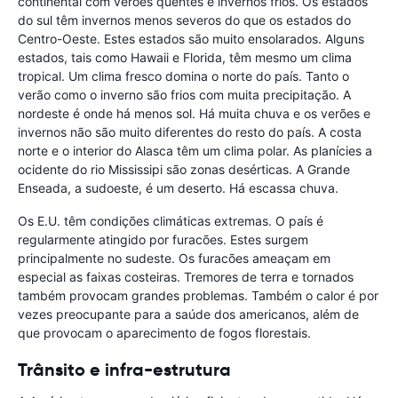
continental com verões quentes e invernos frios. Os estados
do sul têm invernos menos severos do que os estados do
Centro-Oeste. Estes estados são muito ensolarados. Alguns
estados, tais como Hawaii e Florida, têm mesmo um clima
tropical. Um clima fresco domina o norte do país. Tanto o
verão como o inverno são frios com muita precipitação. A
nordeste é onde há menos sol. Há muita chuva e os verões e
invernos não são muito diferentes do resto do país. A costa
norte e o interior do Alasca têm um clima polar. As planícies a
ocidente do rio Mississipi são zonas desérticas. A Grande
Enseada, a sudoeste, é um deserto. Há escassa chuva.
Os E.U. têm condições climáticas extremas. O país é
regularmente atingido por furacões. Estes surgem
principalmente no sudeste. Os furacões ameaçam em
especial as faixas costeiras. Tremores de terra e tornados
também provocam grandes problemas. Também o calor é por
vezes preocupante para a saúde dos americanos, além de
que provocam o aparecimento de fogos florestais.
Trânsito e infra-estrutura