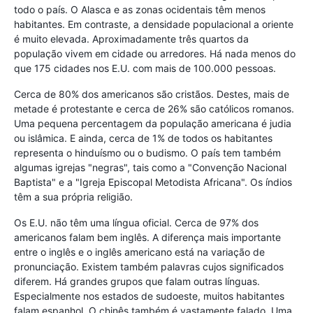
todo o país. O Alasca e as zonas ocidentais têm menos
habitantes. Em contraste, a densidade populacional a oriente
é muito elevada. Aproximadamente três quartos da
população vivem em cidade ou arredores. Há nada menos do
que 175 cidades nos E.U. com mais de 100.000 pessoas.
Cerca de 80% dos americanos são cristãos. Destes, mais de
metade é protestante e cerca de 26% são católicos romanos.
Uma pequena percentagem da população americana é judia
ou islâmica. E ainda, cerca de 1% de todos os habitantes
representa o hinduísmo ou o budismo. O país tem também
algumas igrejas "negras", tais como a "Convenção Nacional
Baptista" e a "Igreja Episcopal Metodista Africana". Os índios
têm a sua própria religião.
Os E.U. não têm uma língua oficial. Cerca de 97% dos
americanos falam bem inglês. A diferença mais importante
entre o inglês e o inglês americano está na variação de
pronunciação. Existem também palavras cujos significados
diferem. Há grandes grupos que falam outras línguas.
Especialmente nos estados de sudoeste, muitos habitantes
falam espanhol. O chinês também é vastamente falado. Uma