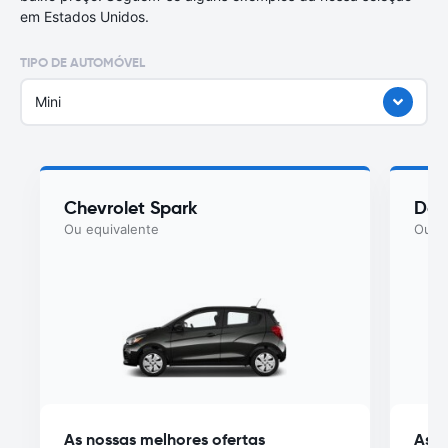
em Estados Unidos.
TIPO DE AUTOMÓVEL
Mini
Chevrolet Spark
Dod
Ou equivalente
Ou eq
As nossas melhores ofertas
As n