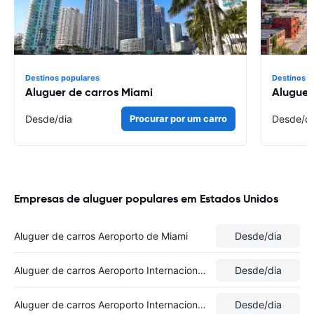
Destinos populares
Destinos p
Aluguer de carros Miami
Aluguer
Desde
/dia
Procurar por um carro
Desde
/d
Empresas de aluguer populares em Estados Unidos
Aluguer de carros Aeroporto de Miami
Desde
/dia
Aluguer de carros Aeroporto Internacional de Los Angeles
Desde
/dia
Aluguer de carros Aeroporto Internacional de Boston-Logan
Desde
/dia