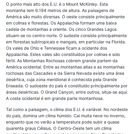
O ponto mais alto dos E.U. é o Mount McKinley. Esta
montanha tem 6.194 metros de altura. As paisagens de
América são muito diversas. O oeste consiste principalmente
em colinas e florestas. Os Appalachia formam uma baixa
cadeia de montanhas a oriente. Os cinco Grandes Lagos
situam-se no centro-norte. O sudeste consiste principalmente
em florestas subtropicais e mangais, em particular na Florida.
Os vales de Ohio e Tennessee ficam a ocidente dos
Appalachia. Estes vales são constituídos por colinas e solo
fértil. As Montanhas Rochosas cobrem grande partem da
América ocidental. Entre as montanhas altas e as montanhas
rochosas das Cascades e da Sierra Nevada existe uma área
desértica, cuja zona meridional é conhecida pela Grande
Enseada. O sudoeste do país é constituído principalmente por
áreas desérticas. O Grand Canyon, entre outros, situa-se aqui.
A costa ocidental é em grande parte montanhosa.
Tal como a paisagem, o clima dos E.U. é variável. No nordeste
do país, domina um clima húmido. Cai muita neve no inverno,
enquanto que no verão a temperatura pode subir a quase
quarenta graus Célsius. O Centro-Oeste tem um clima