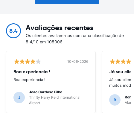
Avaliações recentes
8.4
Os clientes avaliam-nos com uma classificação de
8.4/10 em 108006
10-06-2026
Boa experiencia !
Já sou clien
Boa experiencia !
Já sou client
muitos model
Joao Cardoso Filho
Ronni
J
Thrifty Harry Reid International
R
Alamo
Airport