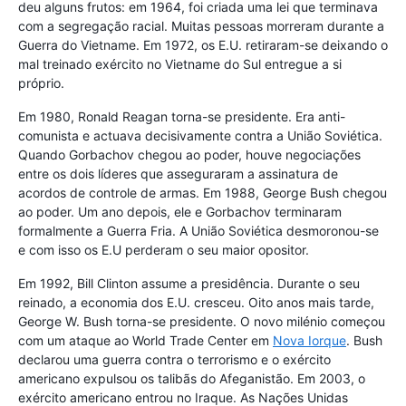
deu alguns frutos: em 1964, foi criada uma lei que terminava
com a segregação racial. Muitas pessoas morreram durante a
Guerra do Vietname. Em 1972, os E.U. retiraram-se deixando o
mal treinado exército no Vietname do Sul entregue a si
próprio.
Em 1980, Ronald Reagan torna-se presidente. Era anti-
comunista e actuava decisivamente contra a União Soviética.
Quando Gorbachov chegou ao poder, houve negociações
entre os dois líderes que asseguraram a assinatura de
acordos de controle de armas. Em 1988, George Bush chegou
ao poder. Um ano depois, ele e Gorbachov terminaram
formalmente a Guerra Fria. A União Soviética desmoronou-se
e com isso os E.U perderam o seu maior opositor.
Em 1992, Bill Clinton assume a presidência. Durante o seu
reinado, a economia dos E.U. cresceu. Oito anos mais tarde,
George W. Bush torna-se presidente. O novo milénio começou
com um ataque ao World Trade Center em
Nova Iorque
. Bush
declarou uma guerra contra o terrorismo e o exército
americano expulsou os talibãs do Afeganistão. Em 2003, o
exército americano entrou no Iraque. As Nações Unidas