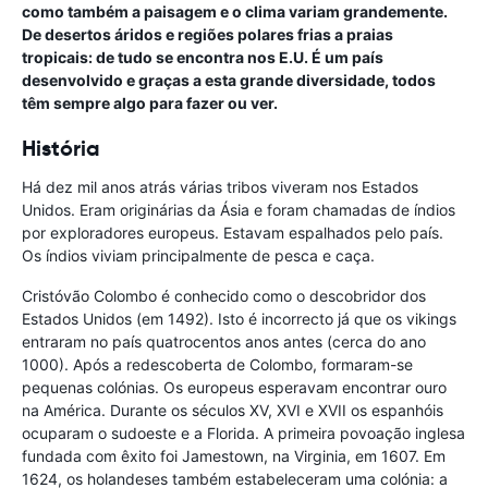
como também a paisagem e o clima variam grandemente.
De desertos áridos e regiões polares frias a praias
tropicais: de tudo se encontra nos E.U. É um país
desenvolvido e graças a esta grande diversidade, todos
têm sempre algo para fazer ou ver.
História
Há dez mil anos atrás várias tribos viveram nos Estados
Unidos. Eram originárias da Ásia e foram chamadas de índios
por exploradores europeus. Estavam espalhados pelo país.
Os índios viviam principalmente de pesca e caça.
Cristóvão Colombo é conhecido como o descobridor dos
Estados Unidos (em 1492). Isto é incorrecto já que os vikings
entraram no país quatrocentos anos antes (cerca do ano
1000). Após a redescoberta de Colombo, formaram-se
pequenas colónias. Os europeus esperavam encontrar ouro
na América. Durante os séculos XV, XVI e XVII os espanhóis
ocuparam o sudoeste e a Florida. A primeira povoação inglesa
fundada com êxito foi Jamestown, na Virginia, em 1607. Em
1624, os holandeses também estabeleceram uma colónia: a