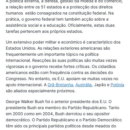
A política externa, a defesa, gestão da moeda e do comércio,
a relação entre os 51 estados e a protecção dos direitos
humanos estão consagrados na constituição federal. Na
prática, o governo federal tem também acção sobre a
assistência social e a educação. Oficialmente, estas duas
tarefas pertencem aos próprios estados.
Um extensivo poder militar e económico é característico dos
Estados Unidos. As relações exteriores americanas são
frequentemente um importante tópico na política
internacional. Reacções às suas políticas são muitas vezes
vigorosas e o governo recebe fortes críticas. Os cidadãos
americanos estão com frequência contra as decisões do
Congresso. No entanto, os E.U. apoiam-se muitas vezes no
apoio internacional. A
Grã-Bretanha
,
Austrália
, Japão e
Polónia
são aliados especialmente próximos.
George Walker Bush foi o anterior presidente dos E.U. O
presidente Bush era membro do Partido Republicano. Tanto
em 2000 como em 2004, Bush derrotou o seu opositor
democrático. O Partido Republicano e o Partido Democrático
têm sido os principais partidos políticos desde meados do