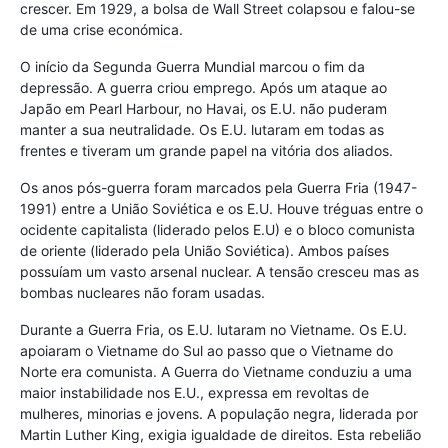
crescer. Em 1929, a bolsa de Wall Street colapsou e falou-se
de uma crise económica.
O início da Segunda Guerra Mundial marcou o fim da
depressão. A guerra criou emprego. Após um ataque ao
Japão em Pearl Harbour, no Havai, os E.U. não puderam
manter a sua neutralidade. Os E.U. lutaram em todas as
frentes e tiveram um grande papel na vitória dos aliados.
Os anos pós-guerra foram marcados pela Guerra Fria (1947-
1991) entre a União Soviética e os E.U. Houve tréguas entre o
ocidente capitalista (liderado pelos E.U) e o bloco comunista
de oriente (liderado pela União Soviética). Ambos países
possuíam um vasto arsenal nuclear. A tensão cresceu mas as
bombas nucleares não foram usadas.
Durante a Guerra Fria, os E.U. lutaram no Vietname. Os E.U.
apoiaram o Vietname do Sul ao passo que o Vietname do
Norte era comunista. A Guerra do Vietname conduziu a uma
maior instabilidade nos E.U., expressa em revoltas de
mulheres, minorias e jovens. A população negra, liderada por
Martin Luther King, exigia igualdade de direitos. Esta rebelião