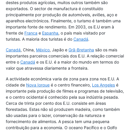
destes produtos agrícolas, muitos outros também são
exportados. O sector de manufactura é constituído
principalmente por produção de automóveis, aviões, aço e
aparelhos electrónicos. Finalmente, o turismo é também uma
importante fonte de rendimento. Em 2003, os E.U eram à
frente de
França
e
Espanha
, o país mais visitado por
turistas. A maioria dos turistas é do
Canadá
.
Canadá
, China,
México
, Japão e
Grã-Bretanha
são os mais
importantes parceiros comerciais dos E.U. A relação comercial
entre o
Canadá
e os E.U. é a maior do mundo em termos do
valor que atravessa diariamente a fronteira.
A actividade económica varia de zona para zona nos E.U. A
cidade de
Nova Iorque
é o centro financeiro,
Los Angeles
é
importante pela produção de filmes e programas de televisão,
e o centro ocidental é conhecido pela sua indústria pesada.
Cerca de trinta por cento dos E.U. consiste em áreas
florestadas. Estas não só produzem madeira, como também
são usadas para o lazer, conservação da natureza e
fornecimento de alimentos. A pesca tem uma pequena
contribuição para a economia. O oceano Pacífico e o Golfo