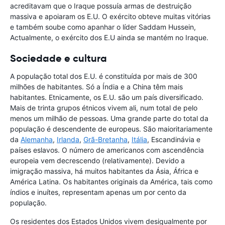
acreditavam que o Iraque possuía armas de destruição
massiva e apoiaram os E.U. O exército obteve muitas vitórias
e também soube como apanhar o líder Saddam Hussein,
Actualmente, o exército dos E.U ainda se mantém no Iraque.
Sociedade e cultura
A população total dos E.U. é constituída por mais de 300
milhões de habitantes. Só a Índia e a China têm mais
habitantes. Etnicamente, os E.U. são um país diversificado.
Mais de trinta grupos étnicos vivem ali, num total de pelo
menos um milhão de pessoas. Uma grande parte do total da
população é descendente de europeus. São maioritariamente
da
Alemanha
,
Irlanda
,
Grã-Bretanha
,
Itália
, Escandinávia e
países eslavos. O número de americanos com ascendência
europeia vem decrescendo (relativamente). Devido a
imigração massiva, há muitos habitantes da Ásia, África e
América Latina. Os habitantes originais da América, tais como
índios e inuítes, representam apenas um por cento da
população.
Os residentes dos Estados Unidos vivem desigualmente por