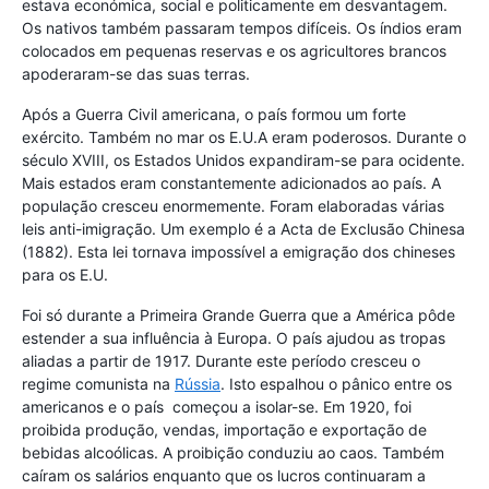
estava económica, social e politicamente em desvantagem.
Os nativos também passaram tempos difíceis. Os índios eram
colocados em pequenas reservas e os agricultores brancos
apoderaram-se das suas terras.
Após a Guerra Civil americana, o país formou um forte
exército. Também no mar os E.U.A eram poderosos. Durante o
século XVIII, os Estados Unidos expandiram-se para ocidente.
Mais estados eram constantemente adicionados ao país. A
população cresceu enormemente. Foram elaboradas várias
leis anti-imigração. Um exemplo é a Acta de Exclusão Chinesa
(1882). Esta lei tornava impossível a emigração dos chineses
para os E.U.
Foi só durante a Primeira Grande Guerra que a América pôde
estender a sua influência à Europa. O país ajudou as tropas
aliadas a partir de 1917. Durante este período cresceu o
regime comunista na
Rússia
. Isto espalhou o pânico entre os
americanos e o país começou a isolar-se. Em 1920, foi
proibida produção, vendas, importação e exportação de
bebidas alcoólicas. A proibição conduziu ao caos. Também
caíram os salários enquanto que os lucros continuaram a