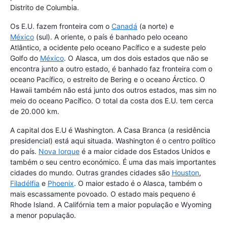
Distrito de Columbia.
Os E.U. fazem fronteira com o
Canadá
(a norte) e
México
(sul). A oriente, o país é banhado pelo oceano
Atlântico, a ocidente pelo oceano Pacífico e a sudeste pelo
Golfo do
México
. O Alasca, um dos dois estados que não se
encontra junto a outro estado, é banhado faz fronteira com o
oceano Pacífico, o estreito de Bering e o oceano Árctico. O
Hawaii também não está junto dos outros estados, mas sim no
meio do oceano Pacífico. O total da costa dos E.U. tem cerca
de 20.000 km.
A capital dos E.U é Washington. A Casa Branca (a residência
presidencial) está aqui situada. Washington é o centro político
do país.
Nova Iorque
é a maior cidade dos Estados Unidos e
também o seu centro económico. É uma das mais importantes
cidades do mundo. Outras grandes cidades são
Houston
,
Filadélfia
e
Phoenix
. O maior estado é o Alasca, também o
mais escassamente povoado. O estado mais pequeno é
Rhode Island. A Califórnia tem a maior população e Wyoming
a menor população.