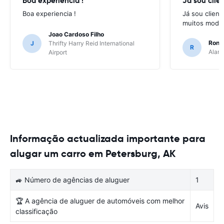
Boa experiencia !
Já sou clien
Boa experiencia !
Já sou client
muitos model
Joao Cardoso Filho
Ronni
J
Thrifty Harry Reid International
R
Alamo
Airport
Informação actualizada importante para
alugar um carro em Petersburg, AK
🚙 Número de agências de aluguer
1
🏆 A agência de aluguer de automóveis com melhor
Avis
classificação