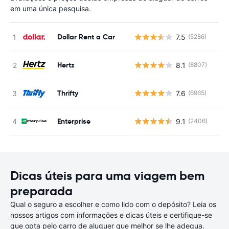
em uma única pesquisa.
Dollar Rent a Car
7.5
(5286)
N
Hertz
8.1
(8807)
N
Thrifty
7.6
(6965)
N
Enterprise
9.1
(2406)
N
Dicas úteis para uma viagem bem
preparada
Qual o seguro a escolher e como lido com o depósito? Leia os
nossos artigos com informações e dicas úteis e certifique-se
que opta pelo carro de aluguer que melhor se lhe adequa.