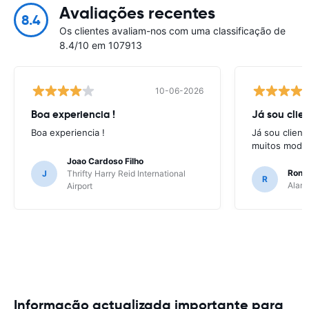
Avaliações recentes
8.4
Os clientes avaliam-nos com uma classificação de
8.4/10 em 107913
10-06-2026
Boa experiencia !
Já sou clien
Boa experiencia !
Já sou client
muitos model
Joao Cardoso Filho
Ronni
J
Thrifty Harry Reid International
R
Alamo
Airport
Informação actualizada importante para