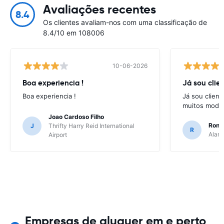
Avaliações recentes
8.4
Os clientes avaliam-nos com uma classificação de
8.4/10 em 108006
10-06-2026
Boa experiencia !
Já sou clien
Boa experiencia !
Já sou client
muitos model
Joao Cardoso Filho
Ronni
J
Thrifty Harry Reid International
R
Alamo
Airport
Empresas de aluguer em e perto