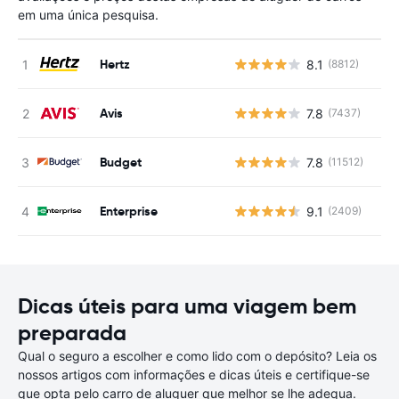
em uma única pesquisa.
Hertz
8.1
(8812)
N
Avis
7.8
(7437)
N
Budget
7.8
(11512)
N
Enterprise
9.1
(2409)
N
Dicas úteis para uma viagem bem
preparada
Qual o seguro a escolher e como lido com o depósito? Leia os
nossos artigos com informações e dicas úteis e certifique-se
que opta pelo carro de aluguer que melhor se lhe adequa.