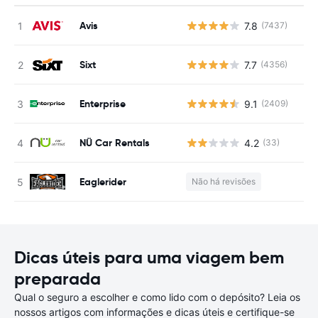
Avis
7.8
(7437)
N
Sixt
7.7
(4356)
N
Enterprise
9.1
(2409)
N
NÜ Car Rentals
4.2
(33)
N
Eaglerider
Não há revisões
N
Dicas úteis para uma viagem bem
preparada
Qual o seguro a escolher e como lido com o depósito? Leia os
nossos artigos com informações e dicas úteis e certifique-se