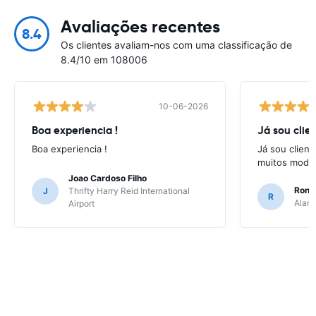
Avaliações recentes
8.4
Os clientes avaliam-nos com uma classificação de
8.4/10 em 108006
10-06-2026
Boa experiencia !
Já sou clien
Boa experiencia !
Já sou client
muitos model
Joao Cardoso Filho
Ronni
J
Thrifty Harry Reid International
R
Alamo
Airport