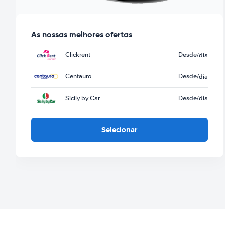
As nossas melhores ofertas
Clickrent
Desde
/dia
Centauro
Desde
/dia
Sicily by Car
Desde
/dia
Selecionar