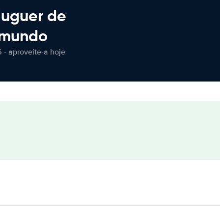
luguer de
 mundo
 - aproveite-a hoje