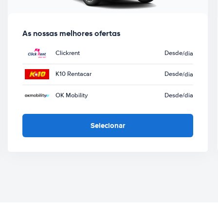
As nossas melhores ofertas
Clickrent
Desde
/dia
K10 Rentacar
Desde
/dia
OK Mobility
Desde
/dia
Selecionar