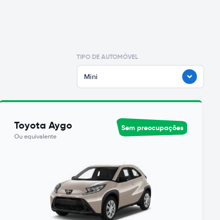
TIPO DE AUTOMÓVEL
Mini
Toyota Aygo
Sem preocupações
Ou equivalente