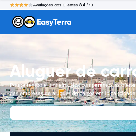
8.4
Avaliações dos Clientes
/ 10
Aluguer de carro
Poupe tempo e dinheiro. Nós comparamos as oferta
das empresas de aluguer de carros em Ibiza (cidade
si.