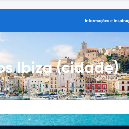
Informações e inspira
s Ibiza (cidade)
s
) por