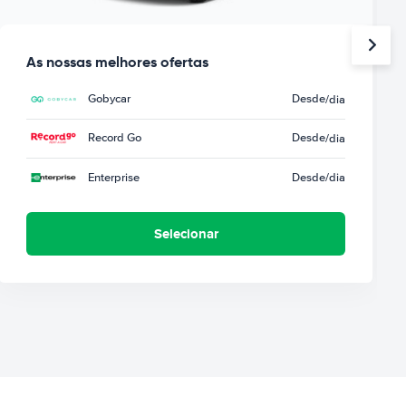
As nossas melhores ofertas
Gobycar
Desde
/dia
Record Go
Desde
/dia
Enterprise
Desde
/dia
Selecionar