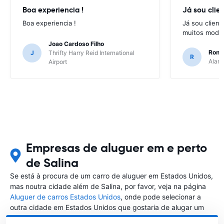
Boa experiencia !
Já sou clien
Boa experiencia !
Já sou client
muitos model
Joao Cardoso Filho
Ronni
J
Thrifty Harry Reid International
R
Alamo
Airport
Empresas de aluguer em e perto
de Salina
Se está à procura de um carro de aluguer em Estados Unidos,
mas noutra cidade além de Salina, por favor, veja na página
Aluguer de carros Estados Unidos
, onde pode selecionar a
outra cidade em Estados Unidos que gostaria de alugar um
carro