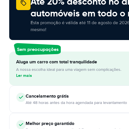
Até 20% desconto no a
automóveis em todo o
Esta promoção é válida até 11 de agosto de 2026
mesmo!
Sem preocupações
Aluga um carro com total tranquilidade
A nossa escolha ideal para uma viagem sem complicações.
Ler mais
Cancelamento
grátis
Até 48 horas antes da hora agendada para levantamento
Melhor preço garantido