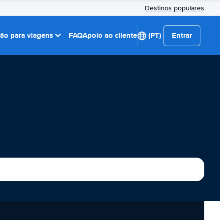
Destinos populares
ção para viagens
FAQ
Apoio ao cliente
(PT)
Entrar