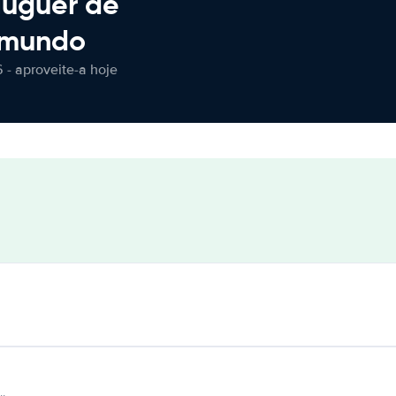
luguer de
 mundo
 - aproveite-a hoje