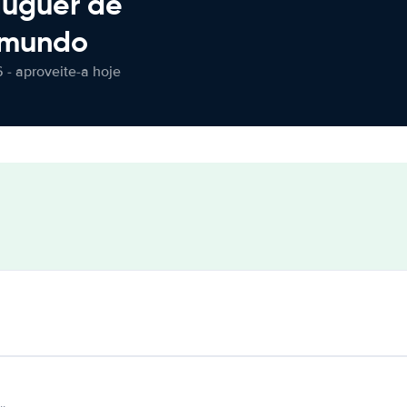
luguer de
 mundo
 - aproveite-a hoje