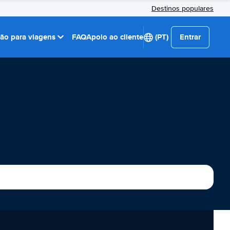
Destinos populares
ção para viagens
FAQ
Apoio ao cliente
(PT)
Entrar