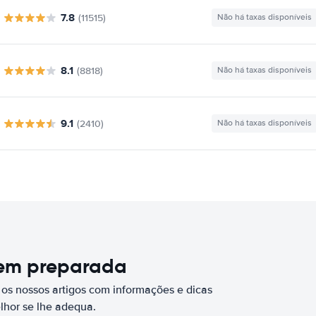
7.8
(11515)
Não há taxas disponíveis
8.1
(8818)
Não há taxas disponíveis
9.1
(2410)
Não há taxas disponíveis
bem preparada
 os nossos artigos com informações e dicas
elhor se lhe adequa.