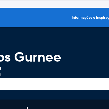
Informações e inspira
ros Gurnee
s
i.