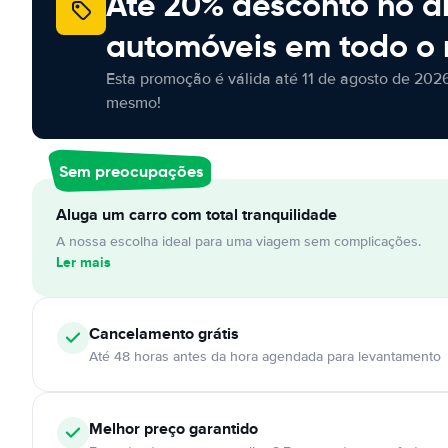
Até 20% desconto no a
automóveis em todo o
Esta promoção é válida até 11 de agosto de 2026
mesmo!
Sem preocupações
Aluga um carro com total tranquilidade
A nossa escolha ideal para uma viagem sem complicações.
Ler mais
Cancelamento
grátis
Até 48 horas antes da hora agendada para levantamento
Melhor preço garantido