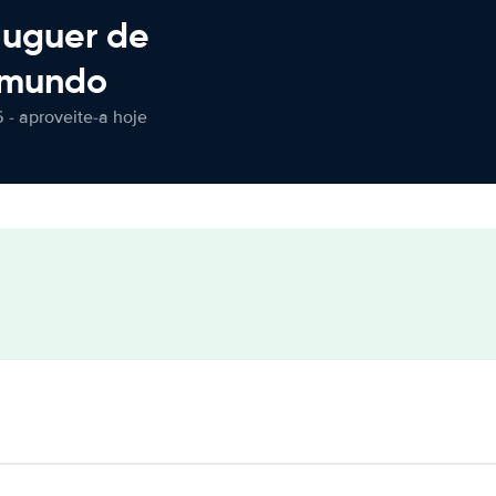
luguer de
 mundo
 - aproveite-a hoje