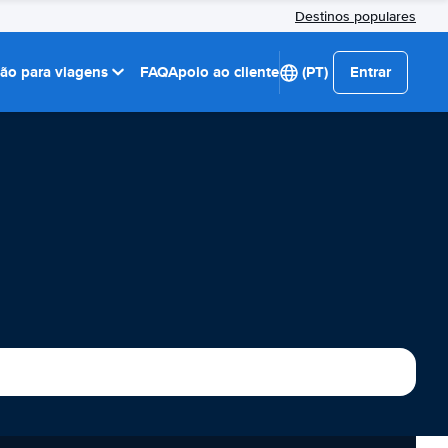
Destinos populares
ção para viagens
FAQ
Apoio ao cliente
(PT)
Entrar