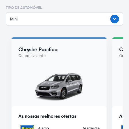
TIPO DE AUTOMÓVEL
Mini
Chrysler Pacifica
Chry
Ou equivalente
Ou eq
As nossas melhores ofertas
As n
Alamo
Desde
/dia