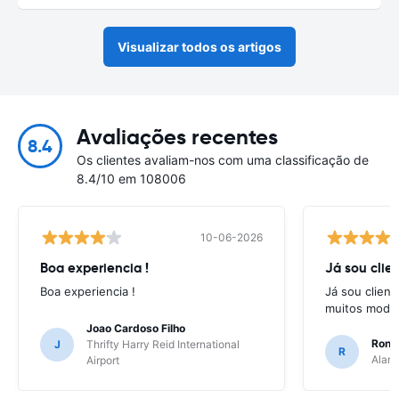
Visualizar todos os artigos
Avaliações recentes
8.4
Os clientes avaliam-nos com uma classificação de
8.4/10 em 108006
10-06-2026
Boa experiencia !
Já sou clien
Boa experiencia !
Já sou client
muitos model
Joao Cardoso Filho
Ronni
J
Thrifty Harry Reid International
R
Alamo
Airport