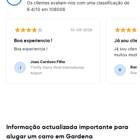
Os clientes avaliam-nos com uma classificação de
8.4/10 em 108006
10-06-2026
Boa experiencia !
Já sou clien
Boa experiencia !
Já sou client
muitos model
Joao Cardoso Filho
Ronni
J
Thrifty Harry Reid International
R
Alamo
Airport
Informação actualizada importante para
alugar um carro em Gardena