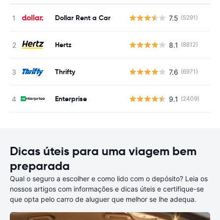
Dollar Rent a Car
7.5
(5291)
N
Hertz
8.1
(8812)
N
Thrifty
7.6
(6971)
N
Enterprise
9.1
(2409)
N
Dicas úteis para uma viagem bem
preparada
Qual o seguro a escolher e como lido com o depósito? Leia os
nossos artigos com informações e dicas úteis e certifique-se
que opta pelo carro de aluguer que melhor se lhe adequa.