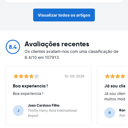
Visualizar todos os artigos
Avaliações recentes
8.4
Os clientes avaliam-nos com uma classificação de
8.4/10 em 107913
10-06-2026
Boa experiencia !
Já sou clien
Boa experiencia !
Já sou client
muitos model
Joao Cardoso Filho
Ronni
J
Thrifty Harry Reid International
R
Alamo
Airport