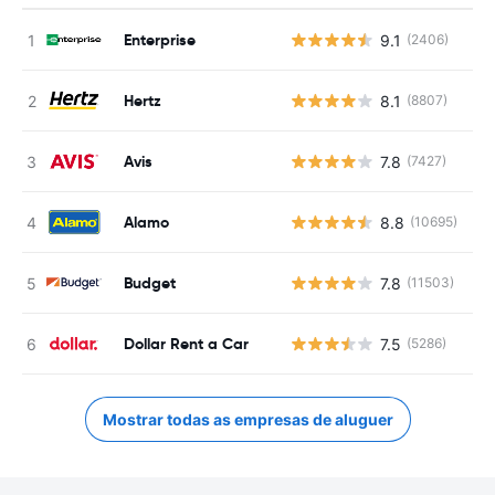
Enterprise
9.1
(2406)
N
Hertz
8.1
(8807)
N
Avis
7.8
(7427)
N
Alamo
8.8
(10695)
N
Budget
7.8
(11503)
N
Dollar Rent a Car
7.5
(5286)
N
Mostrar todas as empresas de aluguer