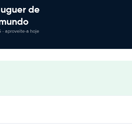
luguer de
 mundo
 - aproveite-a hoje