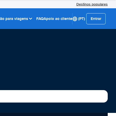
Destinos populares
ção para viagens
FAQ
Apoio ao cliente
(PT)
Entrar