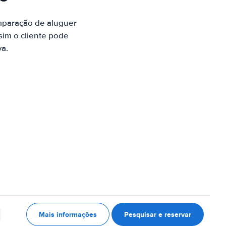
mparação de aluguer
sim o cliente pode
va.
Mais informações
Pesquisar e reservar