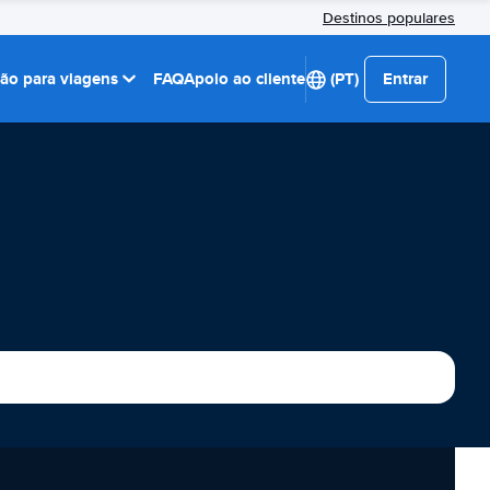
Destinos populares
ção para viagens
FAQ
Apoio ao cliente
(PT)
Entrar