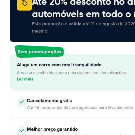
Até 20% desconto no a
automóveis em todo o
Esta promoção é válida até 11 de agosto de 2026
mesmo!
Sem preocupações
Aluga um carro com total tranquilidade
A nossa escolha ideal para uma viagem sem complicações.
Ler mais
Cancelamento
grátis
Até 48 horas antes da hora agendada para levantamento
Melhor preço garantido