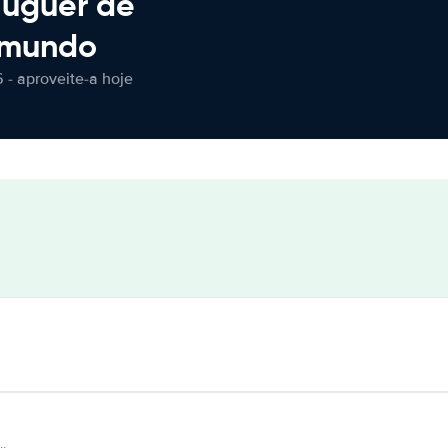
luguer de
 mundo
 - aproveite-a hoje